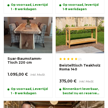
Op voorraad, Levertijd
Op voorraad, levertijd
1 - 8 werkdagen
1-8 werkdagen
Suar-Baumstamm-
(2)
Tisch 220 cm
Beistelltisch Teakholz
Roma 140
1.095,00 €
Inkl. MwSt.
375,00 €
Inkl. MwSt.
Op voorraad, Levertijd
Binnenkort leverbaar,
1 - 8 werkdagen
bestel nu en reserveer
alvast uw product.