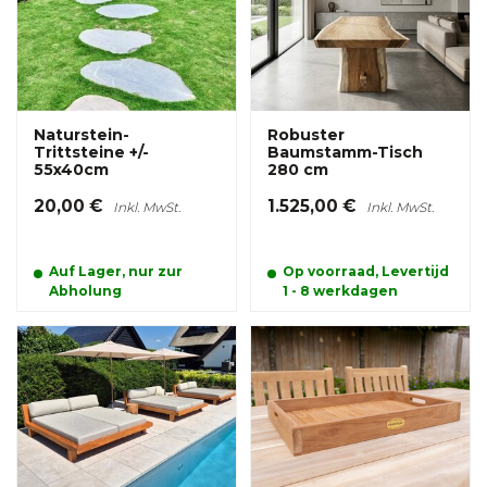
Naturstein-
Robuster
Trittsteine +/-
Baumstamm-Tisch
55x40cm
280 cm
20,00 €
1.525,00 €
Inkl. MwSt.
Inkl. MwSt.
Auf Lager, nur zur
Op voorraad, Levertijd
Abholung
1 - 8 werkdagen