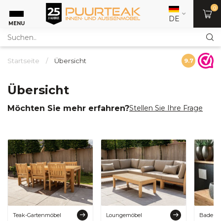
0
DE
MENU
Startseite
/
Übersicht
9.7
Übersicht
Möchten Sie mehr erfahren?
Stellen Sie Ihre Frage
Teak-Gartenmöbel
Loungemöbel
Badeinr