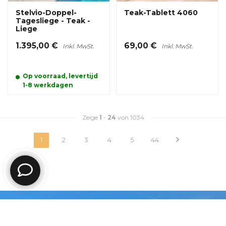
Stelvio-Doppel-
Teak-Tablett 4060
Tagesliege - Teak -
Liege
1.395,00 €
69,00 €
Inkl. MwSt.
Inkl. MwSt.
Op voorraad, levertijd
1-8 werkdagen
Zeige
1
-
24
von 1034
1
2
3
4
5
44