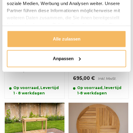
product.
soziale Medien, Werbung und Analysen weiter. Unsere
Partner führen diese Informationen möglicherweise mit
weiteren Daten zusammen, die Sie ihnen bereitgestellt
haben oder die sie im Rahmen Ihrer Nutzung der Dienste
gesammelt haben.
Alle zulassen
Suar-Baumstamm-
(1)
Tisch 420 cm
Anpassen
Gartentisch Verona
aus Teakholz 80 x 160
cm
2.600,00 €
Inkl. MwSt.
695,00 €
Inkl. MwSt.
Op voorraad, Levertijd
Op voorraad, levertijd
1 - 8 werkdagen
1-8 werkdagen