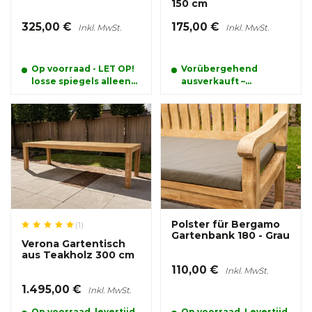
150 cm
325,00 €
175,00 €
Inkl. MwSt.
Inkl. MwSt.
Op voorraad - LET OP!
Vorübergehend
losse spiegels alleen
ausverkauft –
afhalen
bestellen und
reservieren Sie Ihr
Produkt schon jetzt
Polster für Bergamo
(1)
Gartenbank 180 - Grau
Verona Gartentisch
aus Teakholz 300 cm
110,00 €
Inkl. MwSt.
1.495,00 €
Inkl. MwSt.
Op voorraad, levertijd
Op voorraad, Levertijd