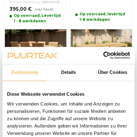
Preisempfehlung:
450,00 €
395,00 €
Inkl. MwSt.
Op voorraad, levertijd
Op voorraad, Levertijd
1-8 werkdagen
1 - 8 werkdagen
Zustimmung
Details
Über Cookies
Teak Gartenset
Napoli Gartentisch
Verona 220 mit 6
aus Teakholz 80 x 220
Stühlen Torino
cm
Diese Webseite verwendet Cookies
vertikal
Preisempfehlung:
2.445,00
995,00 €
Inkl. MwSt.
Wir verwenden Cookies, um Inhalte und Anzeigen zu
€
personalisieren, Funktionen für soziale Medien anbieten
2.325,00 €
Inkl. MwSt.
zu können und die Zugriffe auf unsere Website zu
Op voorraad, levertijd
Week 36 weer
analysieren. Außerdem geben wir Informationen zu Ihrer
1-8 werkdagen
leverbaar, bestel nu
Verwendung unserer Website an unsere Partner für
en reserveer alvast uw