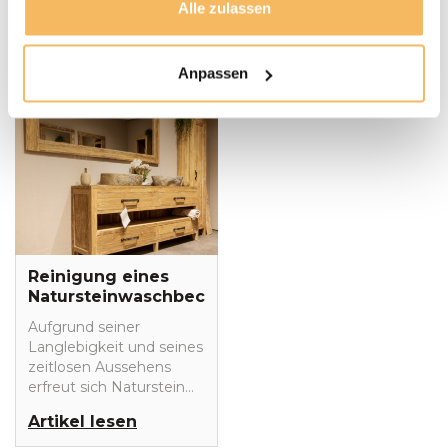
Alle zulassen
sicher sind, dass es
in diesem Blog.
nachhaltiges Holz ist.
Artikel lesen
Artikel lesen
Anpassen
Reinigung eines
Natursteinwaschbeckens
– unsere Tipps!
Aufgrund seiner
Langlebigkeit und seines
zeitlosen Aussehens
erfreut sich Naturstein
insbesondere in
Artikel lesen
Badezimmern und
Küchen großer