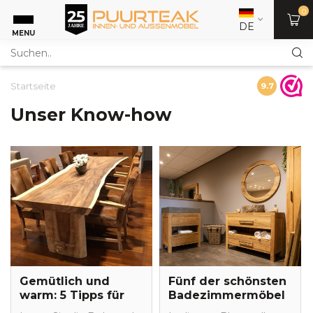
0
DE
MENU
Startseite
9.7
Unser Know-how
Gemütlich und
Fünf der schönsten
warm: 5 Tipps für
Badezimmermöbel
die
aus Teakholz!