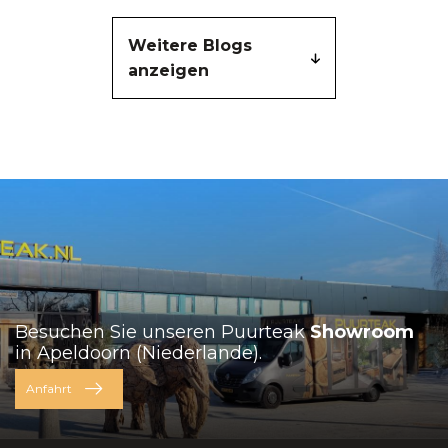
Beliebtheit. Um die Optik
Ihres Naturstein-
Weitere Blogs
Waschbeckens zu
anzeigen
erhalten, ist es jedoch
unerlässlich, es
regelmäßig zu pflegen.
Natursteinwaschbecken
sind wunderschön!
Damit das so bleibt
sollten Sie unsere
Reinigungstipps
befolgen.
Besuchen Sie unseren Puurteak
Showroom
in Apeldoorn (Niederlande).
Anfahrt