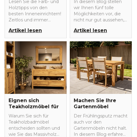
Lesen Sie die Farb- und
In diesem Blog stellen
Inneneinrichtung
Holztipps von den
wir Ihnen fünf tolle
mit Holzmöbeln
besten Inneneinrichtern!
Möglichkeiten vor, die
Zeitlos und immer
nicht nur gut aussehen,
passend.
sondern in
Artikel lesen
Artikel lesen
Feuchträumen wie dem
Badezimmer auch
äußerst funktional und
langlebig sind. Finden Sie
heraus, warum Teakholz
eine gute Wahl für Ihr
Badezimmer ist, und
lassen Sie sich von
unserer Top-Auswahl
inspirieren!
Eignen sich
Machen Sie Ihre
Teakholzmöbel für
Gartenmöbel
ein Badezimmer?
wieder frühlingsfit!
Warum Sie sich für
Der Frühlingsputz macht
Teakholzbadmöbel
auch vor den
entscheiden sollten und
Gartenmöbeln nicht halt.
wie Sie das Massivholz
In diesem Blog erfahren