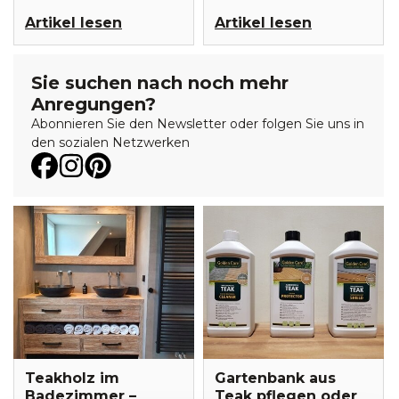
pflegen können.
Sie, wie Sie vorgehen
Artikel lesen
Artikel lesen
sollten und was Sie
brauchen, um zu
reinigen und zu pflegen.
Sie suchen nach noch mehr
Sie suchen nach noch mehr
Anregungen?
Anregungen?
Abonnieren Sie den Newsletter oder folgen Sie uns in
Abonnieren Sie den Newsletter oder folgen Sie uns in
den sozialen Netzwerken
den sozialen Netzwerken
Teakholz im
Gartenbank aus
Badezimmer –
Teak pflegen oder