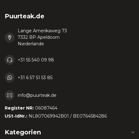
Puurteak.de
Lange Amerikaweg 73
7332 BP Apeldoorn
Niederlande
+31 55 540 09 98
+31 6 57 51 53 85
info@puurteak.de
Register NR:
06087464
USt-IdNr.:
NL807069942B01 / BE0764584286
Kategorien