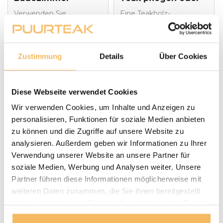
warum das geht
nicht?
Verwenden Sie
Eine Teakholz-
bedekenlos Teakholz-
Gartenbank mit und
Hochschränke, -
ohne Pflege. Ihre Vor-
Waschtische und -
und Nachteile.
Spiegel im Badezimmer.
Zustimmung
Details
Über Cookies
Artikel lesen
Artikel lesen
Das massivee Teakholz
ist widerstandsfähig und
schön. Hier sind unsere
Diese Webseite verwendet Cookies
Tipps.
Wir verwenden Cookies, um Inhalte und Anzeigen zu
personalisieren, Funktionen für soziale Medien anbieten
zu können und die Zugriffe auf unsere Website zu
analysieren. Außerdem geben wir Informationen zu Ihrer
Verwendung unserer Website an unsere Partner für
soziale Medien, Werbung und Analysen weiter. Unsere
Gartenmöbel aus
Wie wäre es mit
Partner führen diese Informationen möglicherweise mit
massivem Teakholz
einer
weiteren Daten zusammen, die Sie ihnen bereitgestellt
Badezimmerkollektion
Verantwortungsbewusst
Tipps für ein
haben oder die sie im Rahmen Ihrer Nutzung der Dienste
aus Teak?
Gartenmöbel kaufen?
gemützliches
gesammelt haben.
Warum Sie bei Puurteak
Badezimmer finden Sie