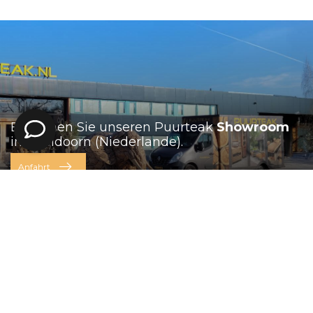
Besuchen Sie unseren Puurteak
Showroom
in Apeldoorn (Niederlande).
Anfahrt
Puurteak.de
Lange Amerikaweg 73
7332 BP Apeldoorn
Niederlande