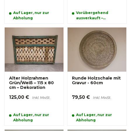
Auf Lager, nur zur
Vorübergehend
Abholung
ausverkauft –
bestellen und
reservieren Sie Ihr
Produkt schon jetzt
Alter Holzrahmen
Runde Holzschale mit
Grün/Weiß – 115 x 80
Gravur - 60cm
cm – Dekoration
125,00 €
79,50 €
Inkl. MwSt.
Inkl. MwSt.
Auf Lager, nur zur
Auf Lager, nur zur
Abholung
Abholung