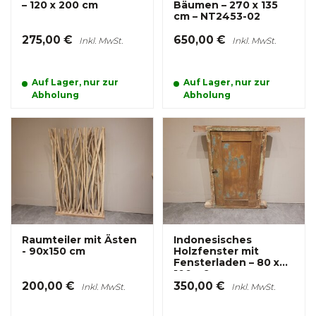
– 120 x 200 cm
Bäumen – 270 x 135
cm – NT2453-02
275,00 €
650,00 €
Inkl. MwSt.
Inkl. MwSt.
Auf Lager, nur zur
Auf Lager, nur zur
Abholung
Abholung
Raumteiler mit Ästen
Indonesisches
- 90x150 cm
Holzfenster mit
Fensterladen – 80 x
100 x 9 cm
200,00 €
350,00 €
Inkl. MwSt.
Inkl. MwSt.