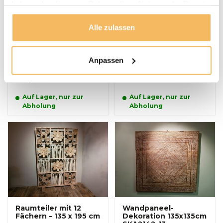
haben oder die sie im Rahmen Ihrer Nutzung der Dienste
gesammelt haben.
Alle zulassen
Pferdekopf aus
Dekoratives
Wurzelholz - rustikal
Wandpaneel 140x140
M
cm SKA11-2331
Anpassen
395,00 €
Preisempfehlung:
275,00 €
Inkl. MwSt.
150,00 €
Inkl. MwSt.
Auf Lager, nur zur
Auf Lager, nur zur
Abholung
Abholung
Raumteiler mit 12
Wandpaneel-
Fächern – 135 x 195 cm
Dekoration 135x135cm