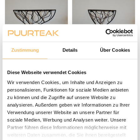
Zustimmung
Details
Über Cookies
Metallgestell für
Metallgestell für
Wandtisch – Carrot –
Wandtisch – Carrot –
80 x 20 x 60 cm
50 x 20 x 60 cm
Diese Webseite verwendet Cookies
150,00 €
99,00 €
Inkl. MwSt.
Inkl. MwSt.
Wir verwenden Cookies, um Inhalte und Anzeigen zu
personalisieren, Funktionen für soziale Medien anbieten
Auf Lager, Lieferzeit
Auf Lager, Lieferzeit
zu können und die Zugriffe auf unsere Website zu
2–5 Werktage
2–5 Werktage
analysieren. Außerdem geben wir Informationen zu Ihrer
Verwendung unserer Website an unsere Partner für
soziale Medien, Werbung und Analysen weiter. Unsere
Partner führen diese Informationen möglicherweise mit
weiteren Daten zusammen, die Sie ihnen bereitgestellt