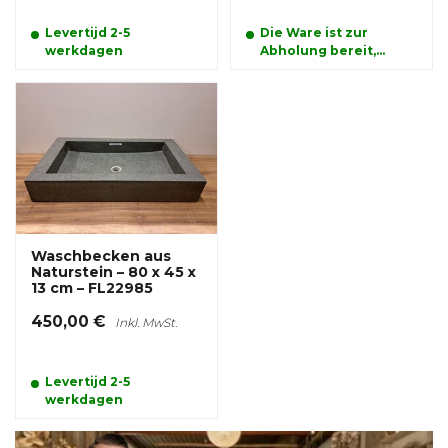
Levertijd 2-5
Die Ware ist zur
werkdagen
Abholung bereit,
Lieferung ist
möglicherweise nach
Absprache möglich
Waschbecken aus
Naturstein – 80 x 45 x
13 cm – FL22985
450,00 €
Inkl. MwSt.
Levertijd 2-5
werkdagen