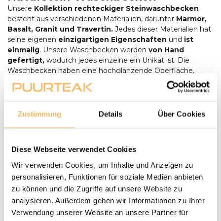
Unsere
Kollektion rechteckiger Steinwaschbecken
besteht aus verschiedenen Materialien, darunter
Marmor,
Basalt, Granit und Travertin.
Jedes dieser Materialien hat
seine eigenen
einzigartigen Eigenschaften
und
ist
einmalig
. Unsere Waschbecken werden
von Hand
gefertigt,
wodurch jedes einzelne ein Unikat ist. Die
Waschbecken haben eine hochglänzende Oberfläche,
wodurch sie nicht nur schön aussehen, sondern auch leicht
zu pflegen sind. Wir verzichten auf Massenproduktion,
sodass jedes Waschbecken aus Naturstein sein eigenes,
einzigartiges Aussehen hat. Nachfolgend möchten wir
Zustimmung
Details
Über Cookies
Ihnen einige unserer Favoriten vorstellen:
Marmorwaschbecken in Weiß:
Dieses schöne helle
Diese Webseite verwendet Cookies
Waschbecken unterscheidet sich ein wenig von den
anderen Waschbecken in unserer Kollektion.
Wir verwenden Cookies, um Inhalte und Anzeigen zu
Verleihen Sie dem Raum mit diesem hellen
personalisieren, Funktionen für soziale Medien anbieten
Waschbecken einen Hauch von Luxus
.
zu können und die Zugriffe auf unsere Website zu
Handwaschbecken Naturstein:
Dieses Produkt
analysieren. Außerdem geben wir Informationen zu Ihrer
eignet sich ideal für kleinere Räume wie z. B. eine
Verwendung unserer Website an unsere Partner für
Toilette. Machen Sie den Raum zu einem Blickfang