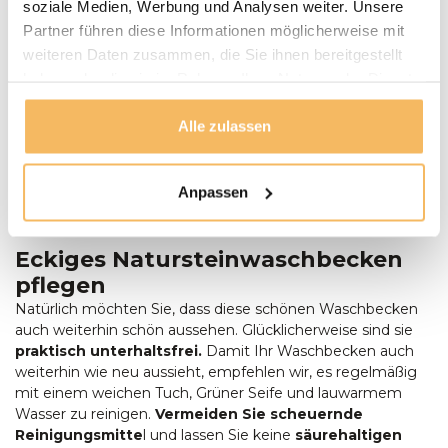
soziale Medien, Werbung und Analysen weiter. Unsere
und entscheiden Sie sich für dieses
Partner führen diese Informationen möglicherweise mit
Natursteinwaschbecken.
Natursteinwaschschalen:
Diese schönen großen
weiteren Daten zusammen, die Sie ihnen bereitgestellt
Waschbecken werden aus Flusssteinen gefertigt. Da
haben oder die sie im Rahmen Ihrer Nutzung der Dienste
die Außenseite unbearbeitet bleibt, ist jedes
gesammelt haben.
Waschbecken ein Unikat. Passt eine andere
Alle zulassen
Waschbeckenform besser in Ihre Einrichtung? Dann
sollten Sie sich die anderen Nautrsteinwaschbecken
aus unserer Kollektion ansehen, die alle ein
Anpassen
einzigartiges Aussehen
haben. Oder sehen Sie sich
unsere Naturssteinwaschschalen an!
Eckiges Natursteinwaschbecken
pflegen
Natürlich möchten Sie, dass diese schönen Waschbecken
auch weiterhin schön aussehen. Glücklicherweise sind sie
praktisch unterhaltsfrei.
Damit Ihr Waschbecken auch
weiterhin wie neu aussieht, empfehlen wir, es regelmäßig
mit einem weichen Tuch, Grüner Seife und lauwarmem
Wasser zu reinigen.
Vermeiden Sie scheuernde
Reinigungsmitte
l und lassen Sie keine
säurehaltigen