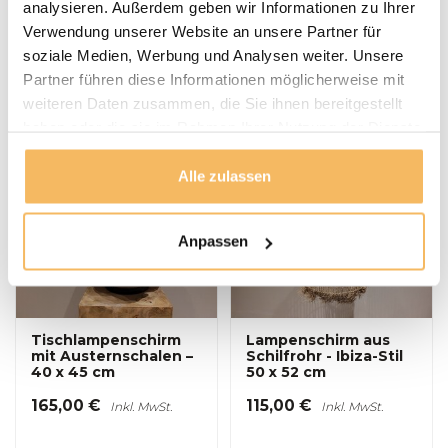
Ibiza-Stil 60x60 cm -
Austernschalen – 45 x
analysieren. Außerdem geben wir Informationen zu Ihrer
Papua
115 cm
Verwendung unserer Website an unsere Partner für
soziale Medien, Werbung und Analysen weiter. Unsere
175,00 €
325,00 €
Inkl. MwSt.
Inkl. MwSt.
Partner führen diese Informationen möglicherweise mit
weiteren Daten zusammen, die Sie ihnen bereitgestellt
In Kürze lieferbar –
Binnenkort weer
haben oder die sie im Rahmen Ihrer Nutzung der Dienste
bestellen Sie jetzt und
leverbaar, bestel nu
gesammelt haben.
sichern Sie sich Ihr
en reserveer alvast uw
Produkt schon einmal.
product.
Alle zulassen
Anpassen
Tischlampenschirm
Lampenschirm aus
mit Austernschalen –
Schilfrohr - Ibiza-Stil
40 x 45 cm
50 x 52 cm
165,00 €
115,00 €
Inkl. MwSt.
Inkl. MwSt.