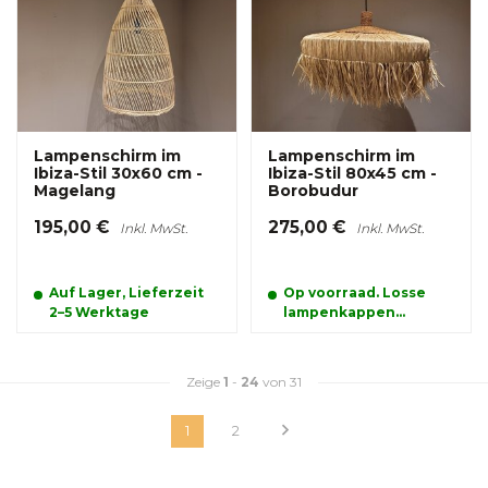
Lampenschirm im
Lampenschirm im
Ibiza-Stil 30x60 cm -
Ibiza-Stil 80x45 cm -
Magelang
Borobudur
195,00 €
275,00 €
Inkl. MwSt.
Inkl. MwSt.
Auf Lager, Lieferzeit
Op voorraad. Losse
2–5 Werktage
lampenkappen
kunnen alleen
afgehaald worden
Zeige
1
-
24
von 31
1
2