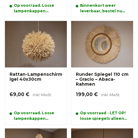
Op voorraad. Losse
Binnenkort weer
lampenkappen
leverbaar, bestel nu
kunnen alleen
en reserveer alvast uw
afgehaald worden
product.
Rattan-Lampenschirm
Runder Spiegel 110 cm
Igel 40x30cm
– Gracio – Abaca-
Rahmen
69,00 €
199,00 €
Inkl. MwSt.
Inkl. MwSt.
Op voorraad. Losse
Op voorraad - LET OP!
lampenkappen
losse spiegels alleen
kunnen alleen
afhalen
afgehaald worden