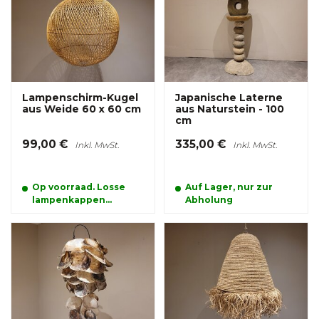
Lampenschirm-Kugel
Japanische Laterne
aus Weide 60 x 60 cm
aus Naturstein - 100
cm
99,00 €
335,00 €
Inkl. MwSt.
Inkl. MwSt.
Op voorraad. Losse
Auf Lager, nur zur
lampenkappen
Abholung
kunnen alleen
afgehaald worden