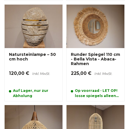
Natursteinlampe – 50
Runder Spiegel 110 cm
cm hoch
- Bella Vista - Abaca-
Rahmen
120,00 €
225,00 €
Inkl. MwSt.
Inkl. MwSt.
Auf Lager, nur zur
Op voorraad - LET OP!
Abholung
losse spiegels alleen
afhalen