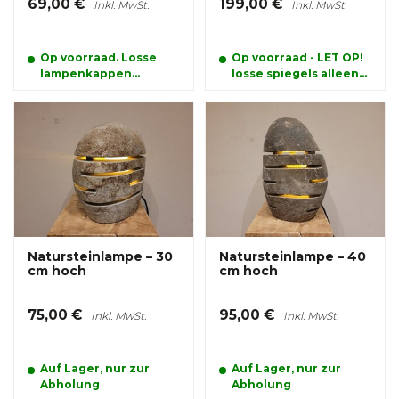
69,00 €
199,00 €
Inkl. MwSt.
Inkl. MwSt.
Op voorraad. Losse
Op voorraad - LET OP!
lampenkappen
losse spiegels alleen
kunnen alleen
afhalen
afgehaald worden
Natursteinlampe – 30
Natursteinlampe – 40
cm hoch
cm hoch
75,00 €
95,00 €
Inkl. MwSt.
Inkl. MwSt.
Auf Lager, nur zur
Auf Lager, nur zur
Abholung
Abholung