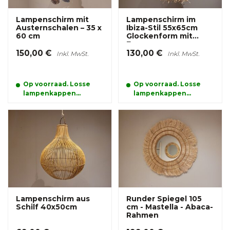
Lampenschirm mit
Lampenschirm im
Austernschalen – 35 x
Ibiza-Stil 55x65cm
60 cm
Glockenform mit
Franzen
150,00 €
130,00 €
Inkl. MwSt.
Inkl. MwSt.
Op voorraad. Losse
Op voorraad. Losse
lampenkappen
lampenkappen
kunnen alleen
kunnen alleen
afgehaald worden
afgehaald worden
Lampenschirm aus
Runder Spiegel 105
Schilf 40x50cm
cm - Mastella - Abaca-
Rahmen