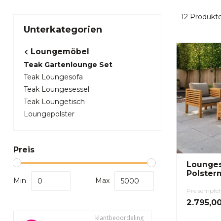
12
Produkt
Unterkategorien
Loungemöbel
Teak Gartenlounge Set
Teak Loungesofa
Teak Loungesessel
Teak Loungetisch
Loungepolster
Preis
Lounges
Polster
Min
Max
Preisempfe
2.795,0