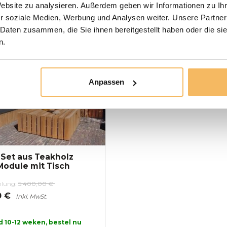
Website zu analysieren. Außerdem geben wir Informationen zu I
gen
werkdagen
r soziale Medien, Werbung und Analysen weiter. Unsere Partner
 Daten zusammen, die Sie ihnen bereitgestellt haben oder die s
n.
Anpassen
Set aus Teakholz
Module mit Tisch
hlung:
5.400,00 €
0 €
Inkl. MwSt.
d 10-12 weken, bestel nu