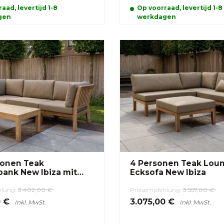
aad, levertijd 1-8
Op voorraad, levertijd 1-8
gen
werkdagen
sonen Teak
4 Personen Teak Lounge-
ank New Ibiza mit
Ecksofa New Ibiza
hlung:
3.402,00 €
Preisempfehlung:
3.557,00 €
0 €
3.075,00 €
Inkl. MwSt.
Inkl. MwSt.