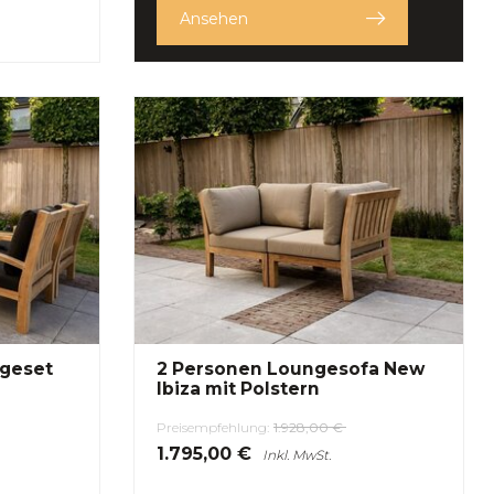
Ansehen
ngeset
2 Personen Loungesofa New
Ibiza mit Polstern
Preisempfehlung:
1.928,00 €
1.795,00 €
Inkl. MwSt.