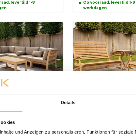
aad, levertijd 1-8
Op voorraad, levertijd 1-8
gen
werkdagen
nen Teak Lounge
Teak Loungeset Dicap
 New Ibiza
zusammenklappbar
Details
hlung:
5.052,00 €
Preisempfehlung:
825,00 €
0 €
775,00 €
Inkl. MwSt.
Inkl. MwSt.
Cookies
nhalte und Anzeigen zu personalisieren, Funktionen für soziale
aad, levertijd 1-8
Op voorraad, levertijd 1-8