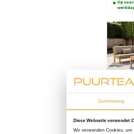
Op voorr
werkda
6 Perso
Ecksofa
Zustimmung
Preisempfe
4.295,0
Diese Webseite verwendet 
Wir verwenden Cookies, um I
Op voorr