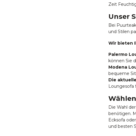
Zeit Feuchtig
Unser S
Bei Puurteak
und Stilen pa
Wir bieten
Palermo Lo
können Sie d
Modena Lou
bequeme Sitz
Die aktuell
Loungesofa fü
Wählen 
Die Wahl der
benötigen. M
Ecksofa ode
und besten S