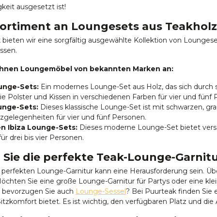
keit ausgesetzt ist!
ortiment an Loungesets aus Teakholz
 bieten wir eine sorgfältig ausgewählte Kollektion von Lounges
ssen.
 Ihnen Loungemöbel von bekannten Marken an:
unge-Sets:
Ein modernes Lounge-Set aus Holz, das sich durch 
ie Polster und Kissen in verschiedenen Farben für vier und fünf
nge-Sets:
Dieses klassische Lounge-Set ist mit schwarzen, gra
gelegenheiten für vier und fünf Personen.
en Ibiza Lounge-Sets:
Dieses moderne Lounge-Set bietet versch
r drei bis vier Personen.
Sie die perfekte Teak-Lounge-Garnitu
 perfekten Lounge-Garnitur kann eine Herausforderung sein. Übe
öchten Sie eine große Lounge-Garnitur für Partys oder eine kl
r bevorzugen Sie auch
Lounge-Sessel
? Bei Puurteak finden Sie 
itzkomfort bietet. Es ist wichtig, den verfügbaren Platz und d