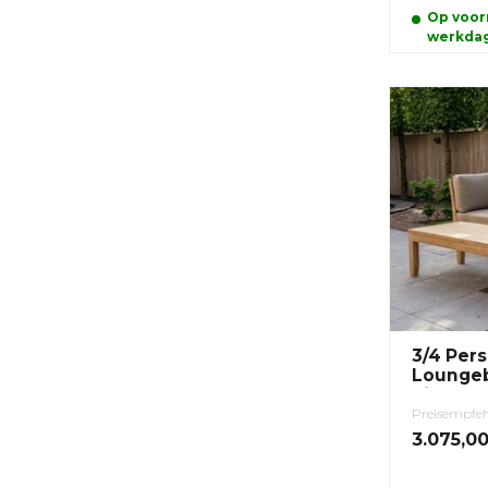
Op voorr
werkda
3/4 Per
Loungeb
Tisch
Preisempfe
3.075,0