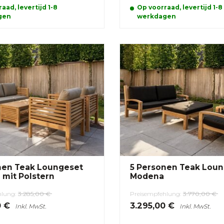
aad, levertijd 1-8
Op voorraad, levertijd 1-8
gen
werkdagen
nen Teak Loungeset
5 Personen Teak Lou
 mit Polstern
Modena
hlung:
3.285,00 €
Preisempfehlung:
3.770,00 €
0 €
3.295,00 €
Inkl. MwSt.
Inkl. MwSt.