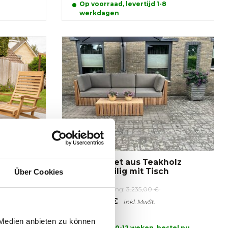
Op voorraad, levertijd 1-8
werkdagen
rio
Lounge-Set aus Teakholz
Capri 3-teilig mit Tisch
Über Cookies
Preisempfehlung:
3.235,00 €
2.850,00 €
Inkl. MwSt.
 Medien anbieten zu können
Levertijd 10-12 weken, bestel nu