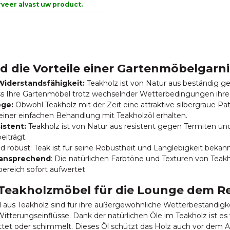
veer alvast uw product.
d die Vorteile einer Gartenmöbelgarn
Widerstandsfähigkeit:
Teakholz ist von Natur aus beständig g
s Ihre Gartenmöbel trotz wechselnder Wetterbedingungen ihre
ege:
Obwohl Teakholz mit der Zeit eine attraktive silbergraue Pa
einer einfachen Behandlung mit Teakholzöl erhalten.
istent:
Teakholz ist von Natur aus resistent gegen Termiten un
eiträgt.
d robust: Teak ist für seine Robustheit und Langlebigkeit bekan
 ansprechend
: Die natürlichen Farbtöne und Texturen von Teak
ereich sofort aufwertet.
 Teakholzmöbel für die Lounge dem R
aus Teakholz sind für ihre außergewöhnliche Wetterbeständig
itterungseinflüsse. Dank der natürlichen Öle im Teakholz ist es
ottet oder schimmelt. Dieses Öl schützt das Holz auch vor dem 