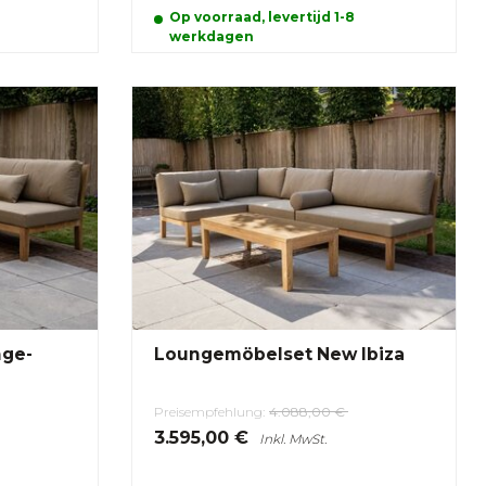
Op voorraad, levertijd 1-8
werkdagen
Loungemöbelset New Ibiza
Preisempfehlung:
4.088,00 €
3.595,00 €
Inkl. MwSt.