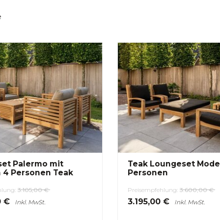
e
et Palermo mit
Teak Loungeset Mode
n 4 Personen Teak
Personen
hlung:
3.105,00 €
Preisempfehlung:
3.600,00 €
0 €
3.195,00 €
Inkl. MwSt.
Inkl. MwSt.