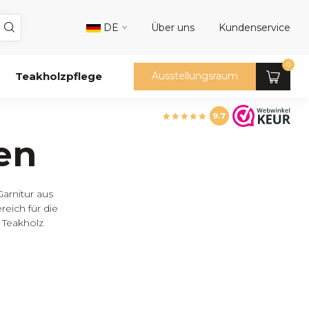
DE
Über uns
Kundenservice
0
Teakholzpflege
Ausstellungsraum
9.7
en
Garnitur aus
eich für die
 Teakholz