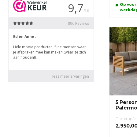
Op voorr
werkda
5 Perso
Palermo
Preisempfe
2.950,0