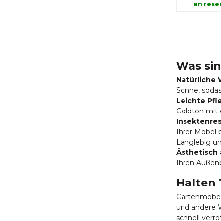
en reser
Was sin
Natürliche 
Sonne, sodas
Leichte Pfl
Goldton mit 
Insektenres
Ihrer Möbel b
Langlebig un
Ästhetisch
Ihren Außenb
Halten
Gartenmöbel 
und andere W
schnell verr