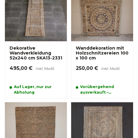
Dekorative
Wanddekoration mit
Wandverkleidung
Holzschnitzereien 100
52x240 cm SKA13-2331
x 100 cm
495,00 €
250,00 €
Inkl. MwSt.
Inkl. MwSt.
Auf Lager, nur zur
Vorübergehend
Abholung
ausverkauft –
bestellen und
reservieren Sie Ihr
Produkt schon jetzt