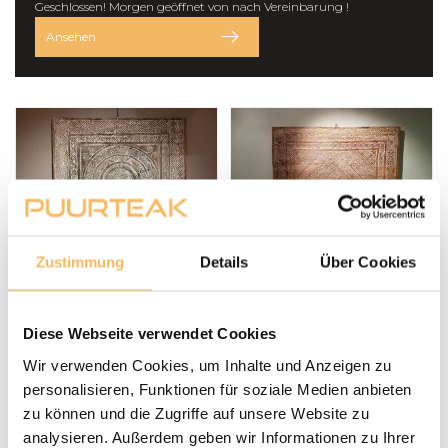
Geschlossen! Morgen geöffnet von nach Vereinbarung !
Ansehen
Zustimmung
Details
Über Cookies
Dekoratives
Wandpaneel-
Wandpaneel
Dekoration 135x135cm
130x130cm SA11-2269
SKA2142-13
Diese Webseite verwendet Cookies
350,00 €
375,00 €
Inkl. MwSt.
Inkl. MwSt.
Wir verwenden Cookies, um Inhalte und Anzeigen zu
personalisieren, Funktionen für soziale Medien anbieten
Auf Lager, nur zur
Auf Lager, nur zur
zu können und die Zugriffe auf unsere Website zu
Abholung
Abholung
analysieren. Außerdem geben wir Informationen zu Ihrer