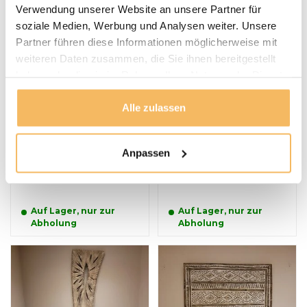
Verwendung unserer Website an unsere Partner für
soziale Medien, Werbung und Analysen weiter. Unsere
Partner führen diese Informationen möglicherweise mit
weiteren Daten zusammen, die Sie ihnen bereitgestellt
haben oder die sie im Rahmen Ihrer Nutzung der Dienste
gesammelt haben.
Alle zulassen
Wandpaneel mit
Wandpaneel mit
Holzschnitzerei
Schnitzereien
145x170x10cm
65x75cm
Anpassen
595,00 €
125,00 €
Inkl. MwSt.
Inkl. MwSt.
Auf Lager, nur zur
Auf Lager, nur zur
Abholung
Abholung