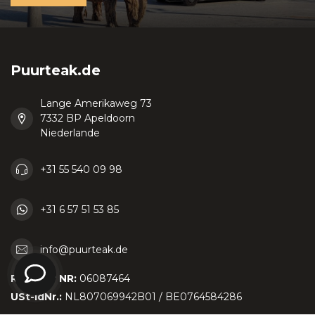
Puurteak.de
Lange Amerikaweg 73
7332 BP Apeldoorn
Niederlande
+31 55 540 09 98
+31 6 57 51 53 85
info@puurteak.de
Register NR:
06087464
USt-IdNr.:
NL807069942B01 / BE0764584286