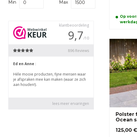
Min
Max
Op voorr
werkda
Polster 
Ocean s
125,00 