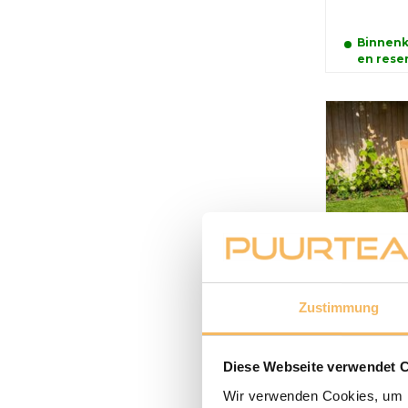
Binnenk
en reser
Zustimmung
Liegest
Teakhol
Diese Webseite verwendet 
450,00 
Wir verwenden Cookies, um I