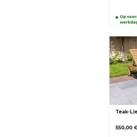
Op voorr
werkda
Teak-Li
550,00 