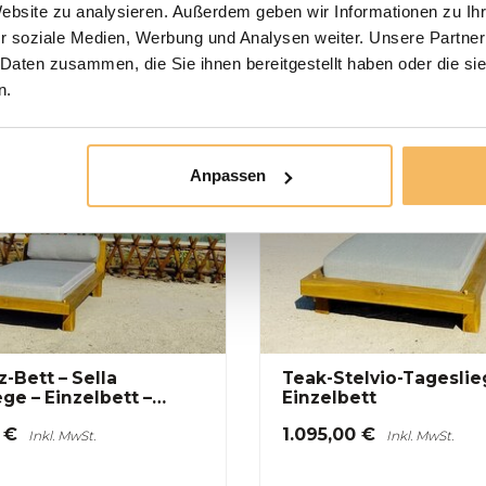
Website zu analysieren. Außerdem geben wir Informationen zu I
r soziale Medien, Werbung und Analysen weiter. Unsere Partner
ort leverbaar, bestel nu
Op voorraad, levertijd 1-8
veer alvast uw product.
werkdagen
 Daten zusammen, die Sie ihnen bereitgestellt haben oder die s
n.
Anpassen
-Bett – Sella
Teak-Stelvio-Tageslie
ge – Einzelbett –
Einzelbett
ar
 €
1.095,00 €
Inkl. MwSt.
Inkl. MwSt.