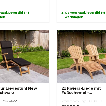
aad, Levertijd 1 - 8
Op voorraad, levertijd 1-8
gen
werkdagen
für Liegestuhl New
2x Riviera-Liege mit
chwarz
Fußschemel -
Sonderangebot
€
Inkl. MwSt.
Preisempfehlung:
1.100,00 €