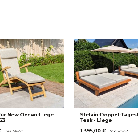
e
 für New Ocean-Liege
Stelvio-Doppel-Tagesl
63
Teak - Liege
€
1.395,00 €
Inkl. MwSt.
Inkl. MwSt.