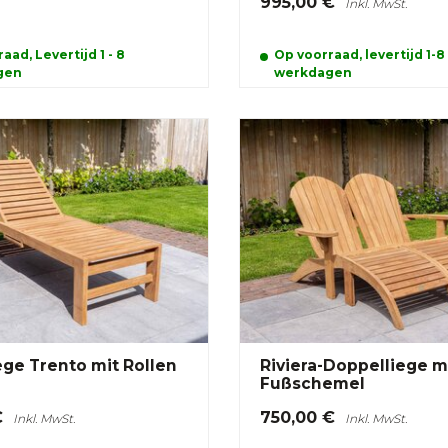
995,00 €
Inkl. MwSt.
aad, Levertijd 1 - 8
Op voorraad, levertijd 1-8
gen
werkdagen
ege Trento mit Rollen
Riviera-Doppelliege m
Fußschemel
€
750,00 €
Inkl. MwSt.
Inkl. MwSt.