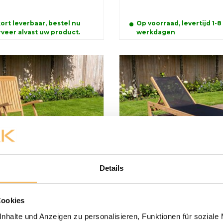
ort leverbaar, bestel nu
Op voorraad, levertijd 1-8
veer alvast uw product.
werkdagen
Details
uhl New Ocean aus
Trento-Teak-Liege mi
z
Batyline in Schwarz
Cookies
€
625,00 €
Inkl. MwSt.
Inkl. MwSt.
nhalte und Anzeigen zu personalisieren, Funktionen für soziale