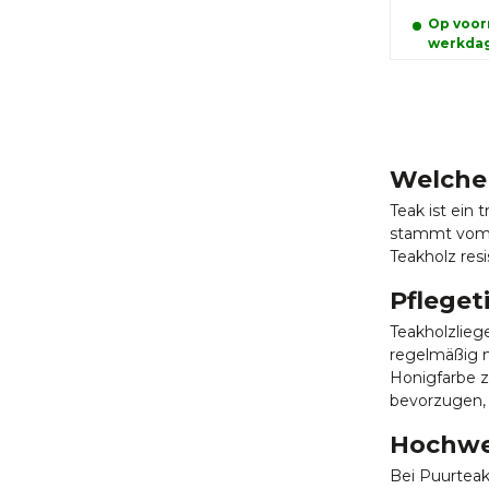
Op voorr
werkda
Welche 
Teak ist ein
stammt vom T
Teakholz res
Pfleget
Teakholzlieg
regelmäßig m
Honigfarbe z
bevorzugen, 
Hochwer
Bei Puurteak 