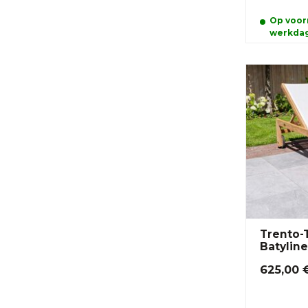
Op voorr
werkda
Trento-
Batylin
625,00 