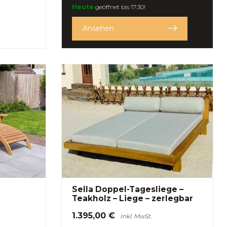
Heute
geöffnet bis 17:30!
Ansehen
Sella Doppel-Tagesliege –
Teakholz – Liege – zerlegbar
1.395,00 €
Inkl. MwSt.