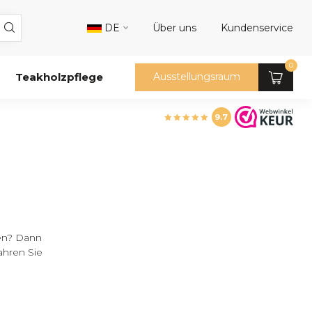
DE
Über uns
Kundenservice
0
Teakholzpflege
Ausstellungsraum
9.7
ßen? Dann
ahren Sie