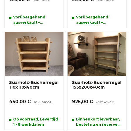
Vorübergehend
Vorübergehend
ausverkauft –
ausverkauft –
bestellen und
bestellen und
reservieren Sie Ihr
reservieren Sie Ihr
Produkt schon jetzt
Produkt schon jetzt
Suarholz-Bücherregal
Suarholz-Bücherregal
110x110x40cm
155x200x40cm
450,00 €
925,00 €
Inkl. MwSt.
Inkl. MwSt.
Op voorraad, Levertijd
Binnenkort leverbaar,
1 - 8 werkdagen
bestel nu en reserveer
alvast uw product.