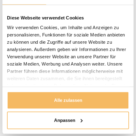
Diese Webseite verwendet Cookies
Metall Regalhalter –
Wir verwenden Cookies, um Inhalte und Anzeigen zu
schwarz 15 x 20 cm –
personalisieren, Funktionen für soziale Medien anbieten
pro Stück
zu können und die Zugriffe auf unsere Website zu
25,00 €
Inkl. MwSt.
analysieren. Außerdem geben wir Informationen zu Ihrer
Verwendung unserer Website an unsere Partner für
soziale Medien, Werbung und Analysen weiter. Unsere
Lieferzeit: 1–3
Werktage
Partner führen diese Informationen möglicherweise mit
weiteren Daten zusammen, die Sie ihnen bereitgestellt
haben oder die sie im Rahmen Ihrer Nutzung der Dienste
gesammelt haben.
Alle zulassen
Was sind die Vorteile von
Bücherregalen aus Holz?
Anpassen
Bücherregale aus Holz bieten verschiedene Vorteile.
Hier ist eine Liste der wichtigsten
: