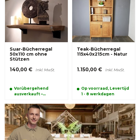
Produkt schon jetzt
Suar-Bücherregal
Teak-Bücherregal
50x110 cm ohne
115x40x215cm - Natur
Stützen
140,00 €
1.150,00 €
Inkl. MwSt.
Inkl. MwSt.
Vorübergehend
Op voorraad, Levertijd
ausverkauft –
1 - 8 werkdagen
bestellen und
reservieren Sie Ihr
Produkt schon jetzt