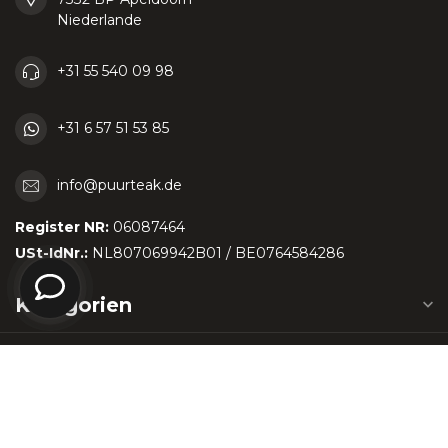
Niederlande
+31 55 540 09 98
+31 6 57 51 53 85
info@puurteak.de
Register NR:
06087464
USt-IdNr.:
NL807069942B01 / BE0764584286
Kategorien
Informationen
Mein Konto