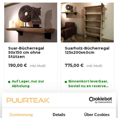
Suar-Bücherregal
Suarholz-Bücherregal
50x150 cm ohne
125x200x40cm
Stützen
190,00 €
775,00 €
Inkl. MwSt.
Inkl. MwSt.
Auf Lager, nur zur
Binnenkort leverbaar,
Abholung
bestel nu en reserveer
alvast uw product.
Zustimmung
Details
Über Cookies