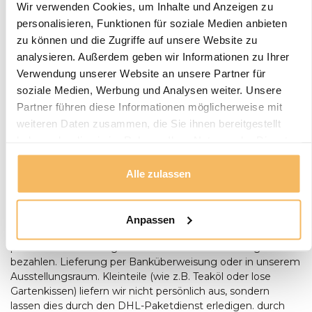
Wir verwenden Cookies, um Inhalte und Anzeigen zu
Lieferung und Abholung
personalisieren, Funktionen für soziale Medien anbieten
zu können und die Zugriffe auf unsere Website zu
LIEFERN:
analysieren. Außerdem geben wir Informationen zu Ihrer
Puurteak.de hat einen eigenen Lieferservice und liefert die
Möbel nach Absprache zu Ihnen nach Hause. Wir werden
Verwendung unserer Website an unsere Partner für
Wir setzen uns mit Ihnen in Verbindung und vereinbaren
soziale Medien, Werbung und Analysen weiter. Unsere
mit Ihnen einen Termin für die Lieferung. Unsere
Partner führen diese Informationen möglicherweise mit
Gartenmöbel werden bei Bedarf von unserem Fahrer
weiteren Daten zusammen, die Sie ihnen bereitgestellt
montiert und aufgestellt. Anlieferungen erfolgen nur
haben oder die sie im Rahmen Ihrer Nutzung der Dienste
ebenerdig. Bei der Lieferung eines Baumstamm-Tisches
gesammelt haben.
sollte zum Zeitpunkt der Lieferung zusätzliche Hilfe
anwesend sein, um Aufstellen des Tisches anwesend sein.
Alle zulassen
Bestellungen ab € 500,- werden kostenlos geliefert. Sie
können bei der Lieferung mit einem Stift oder in bar
bezahlen, Wenn die Umstände es Ihnen unmöglich
Anpassen
machen, bei der Lieferung zu bezahlen, können Sie auch
per Banküberweisung oder in unserem Ausstellungsraum
bezahlen. Lieferung per Banküberweisung oder in unserem
Ausstellungsraum. Kleinteile (wie z.B. Teaköl oder lose
Gartenkissen) liefern wir nicht persönlich aus, sondern
lassen dies durch den DHL-Paketdienst erledigen. durch