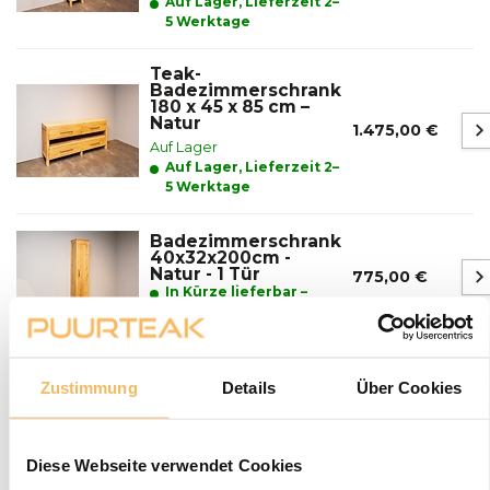
Auf Lager, Lieferzeit 2–
5 Werktage
Teak-
Badezimmerschrank
180 x 45 x 85 cm –
Natur
1.475,00 €
Auf Lager
Auf Lager, Lieferzeit 2–
5 Werktage
Badezimmerschrank
40x32x200cm -
Natur - 1 Tür
775,00 €
In Kürze lieferbar –
bestellen Sie jetzt und
sichern Sie sich Ihr
Produkt schon einmal.
Zustimmung
Details
Über Cookies
Fragen zu einem unserer Produkte?
We helpen je graag bij het maken van de juiste keuze
voor jouw inrichting.
Neem contact op
Diese Webseite verwendet Cookies