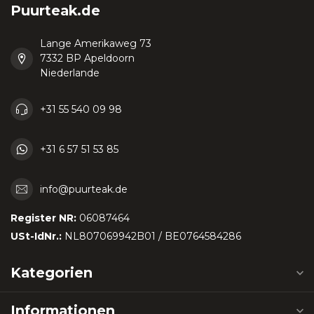
Puurteak.de
Lange Amerikaweg 73
7332 BP Apeldoorn
Niederlande
+31 55 540 09 98
+31 6 57 51 53 85
info@puurteak.de
Register NR:
06087464
USt-IdNr.:
NL807069942B01 / BE0764584286
Kategorien
Informationen