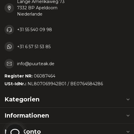
Lange Amerikaweg 73
7332 BP Apeldoorn
Niederlande
+31 55 540 09 98
+31 6 57 51 53 85
info@puurteak.de
Register NR:
06087464
USt-IdNr.:
NL807069942B01 / BE0764584286
Kategorien
Informationen
Mein Konto