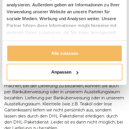
analysieren. Außerdem geben wir Informationen zu Ihrer
LIEFERN:
Verwendung unserer Website an unsere Partner für
Puurteak.de hat einen eigenen Lieferservice und liefert die
soziale Medien, Werbung und Analysen weiter. Unsere
Möbel nach Absprache zu Ihnen nach Hause. Wir werden
Wir setzen uns mit Ihnen in Verbindung und vereinbaren
Partner führen diese Informationen möglicherweise mit
mit Ihnen einen Termin für die Lieferung. Unsere
weiteren Daten zusammen, die Sie ihnen bereitgestellt
Gartenmöbel werden bei Bedarf von unserem Fahrer
haben oder die sie im Rahmen Ihrer Nutzung der Dienste
montiert und aufgestellt. Anlieferungen erfolgen nur
gesammelt haben.
ebenerdig. Bei der Lieferung eines Baumstamm-Tisches
Alle zulassen
sollte zum Zeitpunkt der Lieferung zusätzliche Hilfe
anwesend sein, um Aufstellen des Tisches anwesend sein.
Bestellungen ab € 500,- werden kostenlos geliefert. Sie
Anpassen
können bei der Lieferung mit einem Stift oder in bar
bezahlen, Wenn die Umstände es Ihnen unmöglich
machen, bei der Lieferung zu bezahlen, können Sie auch
per Banküberweisung oder in unserem Ausstellungsraum
bezahlen. Lieferung per Banküberweisung oder in unserem
Ausstellungsraum. Kleinteile (wie z.B. Teaköl oder lose
Gartenkissen) liefern wir nicht persönlich aus, sondern
lassen dies durch den DHL-Paketdienst erledigen. durch
den DHL-Paketdienst. Leider ist es dann nicht möglich, bei
der Lieferung zu bezahlen.