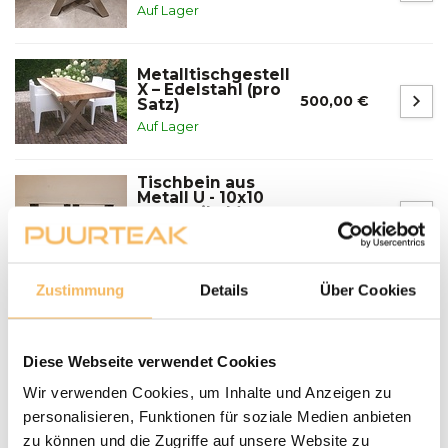
Auf Lager
Metalltischgestell
X – Edelstahl (pro
500,00 €
Satz)
Auf Lager
Tischbein aus
Metall U - 10x10
cm rustikal (pro
300,00 €
Set)
Auf Lager
Zustimmung
Details
Über Cookies
Fragen zu einem unserer Produkte?
We helpen je graag bij het maken van de juiste keuze
Diese Webseite verwendet Cookies
voor jouw inrichting.
Neem contact op
Wir verwenden Cookies, um Inhalte und Anzeigen zu
personalisieren, Funktionen für soziale Medien anbieten
Lieferung und Abholung
zu können und die Zugriffe auf unsere Website zu