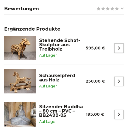
Bewertungen
Ergänzende Produkte
Stehende Schaf-
Skulptur aus
595,00 €
Treibholz
Auf Lager
Schaukelpferd
aus Holz
250,00 €
Auf Lager
Sitzender Buddha
– 80 cm – PVC –
195,00 €
BB2499-05
Auf Lager