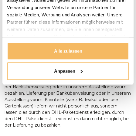
Puurteak.de hat einen eigenen Lieferservice und liefert die
Verwendung unserer Website an unsere Partner für
Möbel nach Absprache zu Ihnen nach Hause. Wir werden
soziale Medien, Werbung und Analysen weiter. Unsere
Wir setzen uns mit Ihnen in Verbindung und vereinbaren
Partner führen diese Informationen möglicherweise mit
mit Ihnen einen Termin für die Lieferung. Unsere
weiteren Daten zusammen, die Sie ihnen bereitgestellt
Gartenmöbel werden bei Bedarf von unserem Fahrer
montiert und aufgestellt. Anlieferungen erfolgen nur
haben oder die sie im Rahmen Ihrer Nutzung der Dienste
ebenerdig. Bei der Lieferung eines Baumstamm-Tisches
gesammelt haben.
sollte zum Zeitpunkt der Lieferung zusätzliche Hilfe
Alle zulassen
anwesend sein, um Aufstellen des Tisches anwesend sein.
Bestellungen ab € 500,- werden kostenlos geliefert. Sie
können bei der Lieferung mit einem Stift oder in bar
Anpassen
bezahlen, Wenn die Umstände es Ihnen unmöglich
machen, bei der Lieferung zu bezahlen, können Sie auch
per Banküberweisung oder in unserem Ausstellungsraum
bezahlen. Lieferung per Banküberweisung oder in unserem
Ausstellungsraum. Kleinteile (wie z.B. Teaköl oder lose
Gartenkissen) liefern wir nicht persönlich aus, sondern
lassen dies durch den DHL-Paketdienst erledigen. durch
den DHL-Paketdienst. Leider ist es dann nicht möglich, bei
der Lieferung zu bezahlen.