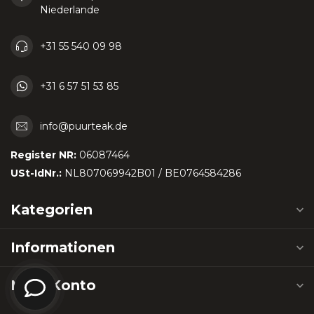
Niederlande
+31 55 540 09 98
+31 6 57 51 53 85
info@puurteak.de
Register NR:
06087464
USt-IdNr.:
NL807069942B01 / BE0764584286
Kategorien
Informationen
Mein Konto