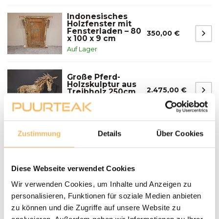
Indonesisches
Holzfenster mit
Fensterladen – 80
350,00 €
x 100 x 9 cm
Auf Lager
Große Pferd-
Holzskulptur aus
2.475,00 €
Treibholz 250cm
Auf Lager
Zustimmung
Details
Über Cookies
Fragen zu einem unserer Produkte?
We helpen je graag bij het maken van de juiste keuze
voor jouw inrichting.
Neem contact op
Diese Webseite verwendet Cookies
Wir verwenden Cookies, um Inhalte und Anzeigen zu
Lieferung und Abholung
personalisieren, Funktionen für soziale Medien anbieten
zu können und die Zugriffe auf unsere Website zu
LIEFERN:
analysieren. Außerdem geben wir Informationen zu Ihrer