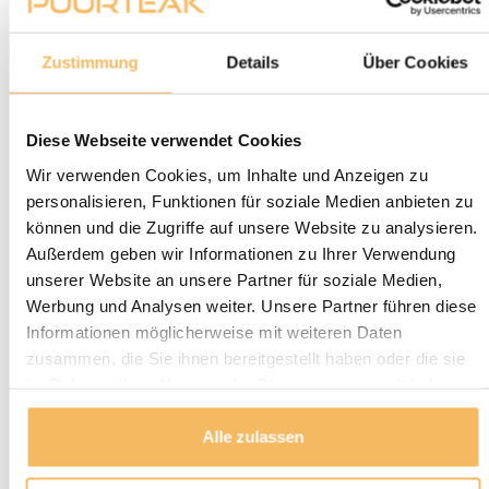
Naturfarbe
650,00 €
Auf Lager
Auf Lager,
Zustimmung
Details
Über Cookies
Lieferzeit 2–5
Werktage
Diese Webseite verwendet Cookies
Fragen zu einem unserer Produkte?
Wir verwenden Cookies, um Inhalte und Anzeigen zu
We helpen je graag bij het maken van de juiste keuze
personalisieren, Funktionen für soziale Medien anbieten zu
voor jouw inrichting.
Neem contact op
können und die Zugriffe auf unsere Website zu analysieren.
Außerdem geben wir Informationen zu Ihrer Verwendung
Lieferung und Abholung
unserer Website an unsere Partner für soziale Medien,
Werbung und Analysen weiter. Unsere Partner führen diese
LIEFERN:
Informationen möglicherweise mit weiteren Daten
Puurteak.de hat einen eigenen Lieferservice und liefert die
zusammen, die Sie ihnen bereitgestellt haben oder die sie
Möbel nach Absprache zu Ihnen nach Hause. Wir werden
im Rahmen Ihrer Nutzung der Dienste gesammelt haben.
Wir setzen uns mit Ihnen in Verbindung und vereinbaren
mit Ihnen einen Termin für die Lieferung. Unsere
Gartenmöbel werden bei Bedarf von unserem Fahrer
Alle zulassen
montiert und aufgestellt. Anlieferungen erfolgen nur
ebenerdig. Bei der Lieferung eines Baumstamm-Tisches