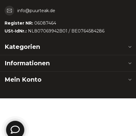
info@puurteak.de
Register NR:
06087464
USt-IdNr.:
NL807069942B01 / BE0764584286
Kategorien
Informationen
Mein Konto