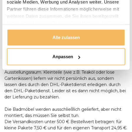
soziale Medien, Werbung und Analysen weiter. Unsere
Gartenmöbel werden bei Bedarf von unserem Fahrer
Partner führen diese Informationen möglicherweise mit
montiert und aufgestellt. Anlieferungen erfolgen nur
weiteren Daten zusammen, die Sie ihnen bereitgestellt
ebenerdig. Bei der Lieferung eines Baumstamm-Tisches
sollte zum Zeitpunkt der Lieferung zusätzliche Hilfe
haben oder die sie im Rahmen Ihrer Nutzung der Dienste
anwesend sein, um Aufstellen des Tisches anwesend sein.
gesammelt haben.
Bestellungen ab € 500,- werden kostenlos geliefert. Sie
Alle zulassen
können bei der Lieferung mit einem Stift oder in bar
bezahlen, Wenn die Umstände es Ihnen unmöglich
machen, bei der Lieferung zu bezahlen, können Sie auch
Anpassen
per Banküberweisung oder in unserem Ausstellungsraum
bezahlen. Lieferung per Banküberweisung oder in unserem
Ausstellungsraum. Kleinteile (wie z.B. Teaköl oder lose
Gartenkissen) liefern wir nicht persönlich aus, sondern
lassen dies durch den DHL-Paketdienst erledigen. durch
den DHL-Paketdienst. Leider ist es dann nicht möglich, bei
der Lieferung zu bezahlen.
Die Badmöbel werden ausschließlich geliefert, aber nicht
montiert, das müssen Sie selbst tun.
Die Versandkosten unter 500 € Bestellwert betragen: für
kleine Pakete 7,50 € und für den eigenen Transport 24,95 €.