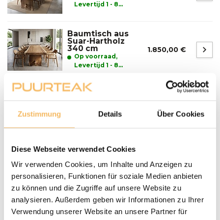
Levertijd 1 - 8
werkdagen
Baumtisch aus
Suar-Hartholz
340 cm
1.850,00 €
Op voorraad,
Levertijd 1 - 8
werkdagen
Fragen zu einem unserer Produkte?
Zustimmung
Details
Über Cookies
We helpen je graag bij het maken van de juiste keuze
voor jouw inrichting.
Neem contact op
Diese Webseite verwendet Cookies
Lieferung und Abholung
Wir verwenden Cookies, um Inhalte und Anzeigen zu
LIEFERN:
personalisieren, Funktionen für soziale Medien anbieten
Puurteak.de hat einen eigenen Lieferservice und liefert die
zu können und die Zugriffe auf unsere Website zu
Möbel nach Absprache zu Ihnen nach Hause. Wir werden
analysieren. Außerdem geben wir Informationen zu Ihrer
Wir setzen uns mit Ihnen in Verbindung und vereinbaren
Verwendung unserer Website an unsere Partner für
mit Ihnen einen Termin für die Lieferung. Unsere