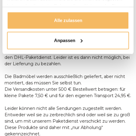
haben oder die sie im Rahmen Ihrer Nutzung der Dienste
können bei der Lieferung mit einem Stift oder in bar
bezahlen, Wenn die Umstände es Ihnen unmöglich
gesammelt haben.
machen, bei der Lieferung zu bezahlen, können Sie auch
Alle zulassen
per Banküberweisung oder in unserem Ausstellungsraum
bezahlen. Lieferung per Banküberweisung oder in unserem
Ausstellungsraum. Kleinteile (wie z.B. Teaköl oder lose
Anpassen
Gartenkissen) liefern wir nicht persönlich aus, sondern
lassen dies durch den DHL-Paketdienst erledigen. durch
den DHL-Paketdienst. Leider ist es dann nicht möglich, bei
der Lieferung zu bezahlen.
Die Badmöbel werden ausschließlich geliefert, aber nicht
montiert, das müssen Sie selbst tun.
Die Versandkosten unter 500 € Bestellwert betragen: für
kleine Pakete 7,50 € und für den eigenen Transport 24,95 €.
Leider können nicht alle Sendungen zugestellt werden.
Entweder weil sie zu zerbrechlich sind oder weil sie zu groß
sind, um mit unserem Paketdienst verschickt zu werden.
Diese Produkte sind daher mit „nur Abholung“
gekennzeichnet.