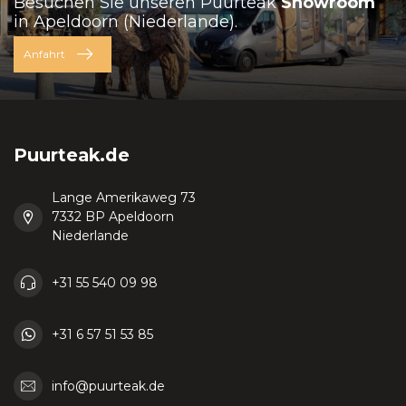
Besuchen Sie unseren Puurteak
Showroom
in Apeldoorn (Niederlande).
Anfahrt
Puurteak.de
Lange Amerikaweg 73
7332 BP Apeldoorn
Niederlande
+31 55 540 09 98
+31 6 57 51 53 85
info@puurteak.de