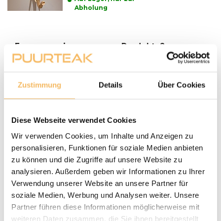
Abholung
Fragen zu einem unserer Produkte?
We helpen je graag bij het maken van de juiste keuze
voor jouw inrichting.
Neem contact op
Zustimmung
Details
Über Cookies
Lieferung und Abholung
LIEFERN:
Diese Webseite verwendet Cookies
Puurteak.de hat einen eigenen Lieferservice und liefert die
Wir verwenden Cookies, um Inhalte und Anzeigen zu
Möbel nach Absprache zu Ihnen nach Hause. Wir werden
personalisieren, Funktionen für soziale Medien anbieten
Wir setzen uns mit Ihnen in Verbindung und vereinbaren
mit Ihnen einen Termin für die Lieferung. Unsere
zu können und die Zugriffe auf unsere Website zu
Gartenmöbel werden bei Bedarf von unserem Fahrer
analysieren. Außerdem geben wir Informationen zu Ihrer
montiert und aufgestellt. Anlieferungen erfolgen nur
Verwendung unserer Website an unsere Partner für
ebenerdig. Bei der Lieferung eines Baumstamm-Tisches
soziale Medien, Werbung und Analysen weiter. Unsere
sollte zum Zeitpunkt der Lieferung zusätzliche Hilfe
Partner führen diese Informationen möglicherweise mit
anwesend sein, um Aufstellen des Tisches anwesend sein.
weiteren Daten zusammen, die Sie ihnen bereitgestellt
Bestellungen ab € 500,- werden kostenlos geliefert. Sie