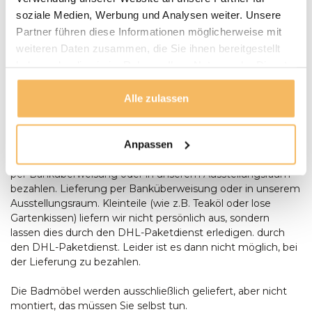
Wir setzen uns mit Ihnen in Verbindung und vereinbaren
soziale Medien, Werbung und Analysen weiter. Unsere
mit Ihnen einen Termin für die Lieferung. Unsere
Partner führen diese Informationen möglicherweise mit
Gartenmöbel werden bei Bedarf von unserem Fahrer
weiteren Daten zusammen, die Sie ihnen bereitgestellt
montiert und aufgestellt. Anlieferungen erfolgen nur
haben oder die sie im Rahmen Ihrer Nutzung der Dienste
ebenerdig. Bei der Lieferung eines Baumstamm-Tisches
gesammelt haben.
sollte zum Zeitpunkt der Lieferung zusätzliche Hilfe
Alle zulassen
anwesend sein, um Aufstellen des Tisches anwesend sein.
Bestellungen ab € 500,- werden kostenlos geliefert. Sie
können bei der Lieferung mit einem Stift oder in bar
Anpassen
bezahlen, Wenn die Umstände es Ihnen unmöglich
machen, bei der Lieferung zu bezahlen, können Sie auch
per Banküberweisung oder in unserem Ausstellungsraum
bezahlen. Lieferung per Banküberweisung oder in unserem
Ausstellungsraum. Kleinteile (wie z.B. Teaköl oder lose
Gartenkissen) liefern wir nicht persönlich aus, sondern
lassen dies durch den DHL-Paketdienst erledigen. durch
den DHL-Paketdienst. Leider ist es dann nicht möglich, bei
der Lieferung zu bezahlen.
Die Badmöbel werden ausschließlich geliefert, aber nicht
montiert, das müssen Sie selbst tun.