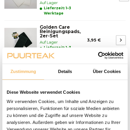
Auf Lager
Lieferzeit: 1–3
Werktage
Golden Care
Reinigungspads,
2er-Set
3,95 €
Auf Lager
Lieferzeit: 1–3
Werktage
Zustimmung
Details
Über Cookies
Fragen zu einem unserer Produkte?
We helpen je graag bij het maken van de juiste keuze
voor jouw inrichting.
Neem contact op
Diese Webseite verwendet Cookies
Wir verwenden Cookies, um Inhalte und Anzeigen zu
Lieferung und Abholung
personalisieren, Funktionen für soziale Medien anbieten
zu können und die Zugriffe auf unsere Website zu
LIEFERN:
analysieren. Außerdem geben wir Informationen zu Ihrer
Puurteak.de hat einen eigenen Lieferservice und liefert die
Verwendung unserer Website an unsere Partner für
Möbel nach Absprache zu Ihnen nach Hause. Wir werden