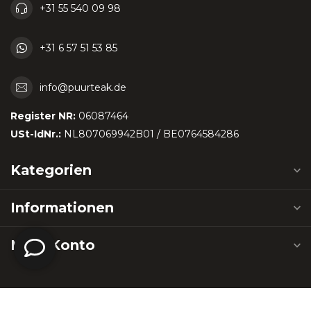
+31 55 540 09 98
+31 6 57 51 53 85
info@puurteak.de
Register NR:
06087464
USt-IdNr.:
NL807069942B01 / BE0764584286
Kategorien
Informationen
Mein Konto