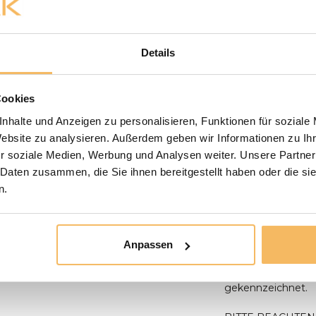
Baumstamm-Tisches
anwesend sein, um
500,- werden koste
oder in bar bezah
Details
der Lieferung zu 
unserem Ausstellu
unserem Ausstellun
Cookies
liefern wir nicht 
nhalte und Anzeigen zu personalisieren, Funktionen für soziale
Paketdienst erledi
Website zu analysieren. Außerdem geben wir Informationen zu I
möglich, bei der L
r soziale Medien, Werbung und Analysen weiter. Unsere Partner
Die Badmöbel werde
 Daten zusammen, die Sie ihnen bereitgestellt haben oder die s
müssen Sie selbst 
n.
Die Versandkosten 
und für den eigene
Leider können nic
Anpassen
zerbrechlich sind 
verschickt zu wer
gekennzeichnet.