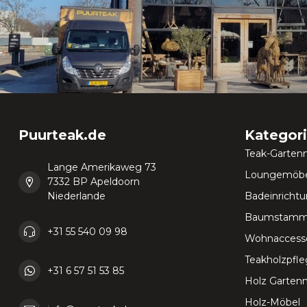
Puurteak.de
Kategor
Teak-Garten
Lange Amerikaweg 73
Loungemöbe
7332 BP Apeldoorn
Niederlande
Badeinricht
Baumstamm
+31 55 540 09 98
Wohnaccesso
Teakholzpfl
+31 6 57 51 53 85
Holz Garten
Holz-Möbel