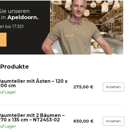
Sie unseren
 in
Apeldoorn.
t bis 17:30!
 Produkte
Raumteiler mit Ästen – 120 x
200 cm
275,00 €
Ansehen
uf Lager
Raumteiler mit 2 Bäumen –
270 x 135 cm – NT2453-02
650,00 €
Ansehen
uf Lager