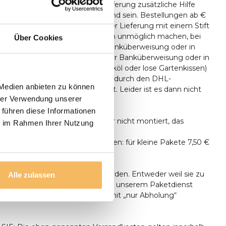
 sollte zum Zeitpunkt der Lieferung zusätzliche Hilfe
 Aufstellen des Tisches anwesend sein. Bestellungen ab €
nlos geliefert. Sie können bei der Lieferung mit einem Stift
len, Wenn die Umstände es Ihnen unmöglich machen, bei
Über Cookies
bezahlen, können Sie auch per Banküberweisung oder in
ngsraum bezahlen. Lieferung per Banküberweisung oder in
gsraum. Kleinteile (wie z.B. Teaköl oder lose Gartenkissen)
persönlich aus, sondern lassen dies durch den DHL-
 Medien anbieten zu können
gen. durch den DHL-Paketdienst. Leider ist es dann nicht
hrer Verwendung unserer
ieferung zu bezahlen.
 führen diese Informationen
n ausschließlich geliefert, aber nicht montiert, das
ie im Rahmen Ihrer Nutzung
tun.
unter 500 € Bestellwert betragen: für kleine Pakete 7,50 €
n Transport 24,95 €.
ht alle Sendungen zugestellt werden. Entweder weil sie zu
Alle zulassen
oder weil sie zu groß sind, um mit unserem Paketdienst
den. Diese Produkte sind daher mit „nur Abholung“