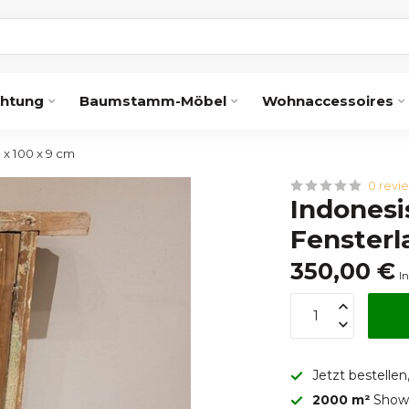
chtung
Baumstamm-Möbel
Wohnaccessoires
 x 100 x 9 cm
0 revi
Indonesi
Fensterl
350,00 €
In
Jetzt bestellen
2000 m²
Showr