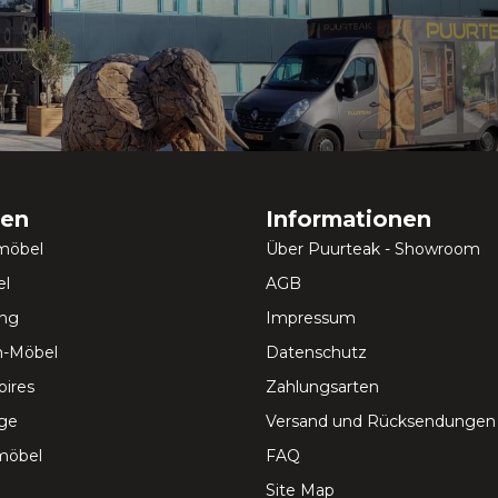
ien
Informationen
möbel
Über Puurteak - Showroom
l
AGB
ung
Impressum
-Möbel
Datenschutz
ires
Zahlungsarten
ege
Versand und Rücksendungen
möbel
FAQ
Site Map