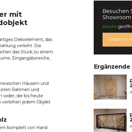
Besuchen 
er mit
Showroom
dobjekt
Heute
geöffne
gartiges Dekoelement, das
Ansehen
ahlung verleiht. Die
machen das Stück zu einem
räume, Eingangsbereiche,
Ergänzende
donesischen Häusern und
eiteten Rahmen und
A
 wider, die bis heute
n verleihen jedem Objekt
olz
A
ern komplett von Hand