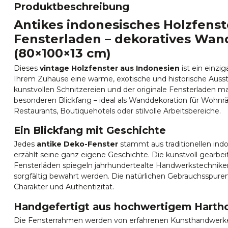
Produktbeschreibung
Antikes indonesisches Holzfenst
Fensterladen – dekoratives Wan
(80×100×13 cm)
Dieses
vintage Holzfenster aus Indonesien
ist ein einzi
Ihrem Zuhause eine warme, exotische und historische Ausstr
kunstvollen Schnitzereien und der originale Fensterladen 
besonderen Blickfang – ideal als Wanddekoration für Wohn
Restaurants, Boutiquehotels oder stilvolle Arbeitsbereiche.
Ein Blickfang mit Geschichte
Jedes
antike Deko-Fenster
stammt aus traditionellen in
erzählt seine ganz eigene Geschichte. Die kunstvoll gearb
Fensterläden spiegeln jahrhundertealte Handwerkstechniken
sorgfältig bewahrt werden. Die natürlichen Gebrauchsspure
Charakter und Authentizität.
Handgefertigt aus hochwertigem Harth
Die Fensterrahmen werden von erfahrenen Kunsthandwerk