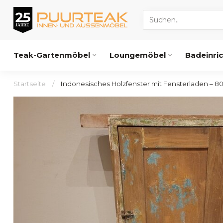
Teak-Gartenmöbel
Loungemöbel
Badeinri
Startseite
/
Indonesisches Holzfenster mit Fensterladen – 80