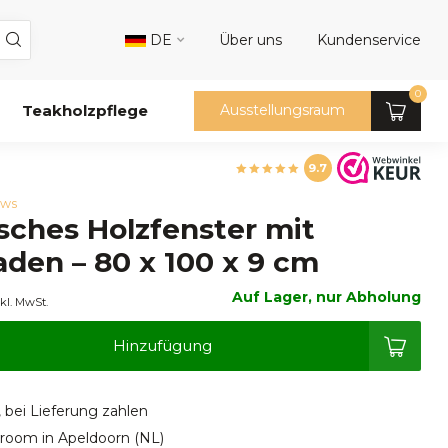
DE
Über uns
Kundenservice
0
Teakholzpflege
Ausstellungsraum
9.7
ews
sches Holzfenster mit
aden – 80 x 100 x 9 cm
Auf Lager, nur Abholung
kl. MwSt.
Hinzufügung
, bei Lieferung zahlen
oom in Apeldoorn (NL)