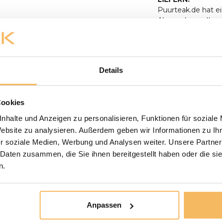
Puurteak.de hat ei
Absprache zu Ihne
Verbindung und ve
Gartenmöbel werd
aufgestellt. Anlie
Baumstamm-Tisches
Details
anwesend sein, um
500,- werden koste
oder in bar bezah
Cookies
der Lieferung zu 
unserem Ausstellu
nhalte und Anzeigen zu personalisieren, Funktionen für soziale
unserem Ausstellun
Website zu analysieren. Außerdem geben wir Informationen zu I
liefern wir nicht 
r soziale Medien, Werbung und Analysen weiter. Unsere Partner
Paketdienst erledi
 Daten zusammen, die Sie ihnen bereitgestellt haben oder die s
möglich, bei der L
n.
Die Badmöbel werde
müssen Sie selbst 
Die Versandkosten 
Anpassen
und für den eigene