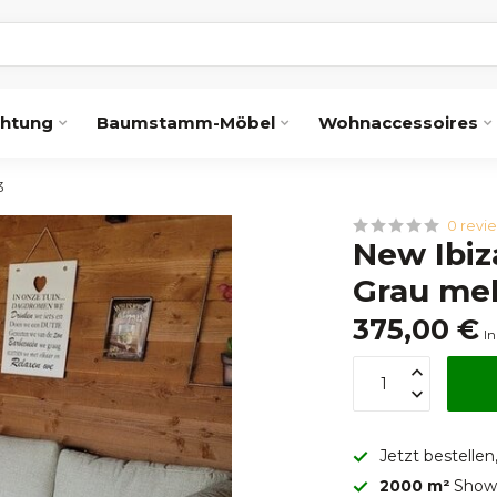
chtung
Baumstamm-Möbel
Wohnaccessoires
3
0 revi
New Ibiz
Grau mel
375,00 €
In
Jetzt bestellen
2000 m²
Showr