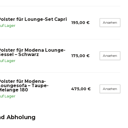
Polster für Lounge-Set Capri
195,00 €
Ansehen
uf Lager
Polster für Modena Lounge-
Sessel – Schwarz
175,00 €
Ansehen
uf Lager
Polster für Modena-
Loungesofa – Taupe-
475,00 €
Ansehen
Melange 180
uf Lager
nd Abholung