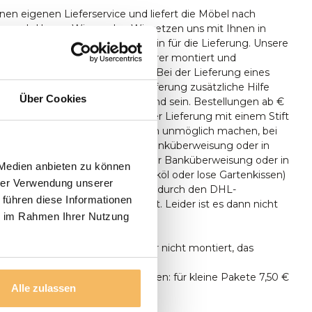
nen eigenen Lieferservice und liefert die Möbel nach
n nach Hause. Wir werden Wir setzen uns mit Ihnen in
reinbaren mit Ihnen einen Termin für die Lieferung. Unsere
en bei Bedarf von unserem Fahrer montiert und
ferungen erfolgen nur ebenerdig. Bei der Lieferung eines
 sollte zum Zeitpunkt der Lieferung zusätzliche Hilfe
Über Cookies
 Aufstellen des Tisches anwesend sein. Bestellungen ab €
nlos geliefert. Sie können bei der Lieferung mit einem Stift
len, Wenn die Umstände es Ihnen unmöglich machen, bei
bezahlen, können Sie auch per Banküberweisung oder in
ngsraum bezahlen. Lieferung per Banküberweisung oder in
 Medien anbieten zu können
gsraum. Kleinteile (wie z.B. Teaköl oder lose Gartenkissen)
hrer Verwendung unserer
persönlich aus, sondern lassen dies durch den DHL-
 führen diese Informationen
gen. durch den DHL-Paketdienst. Leider ist es dann nicht
ie im Rahmen Ihrer Nutzung
ieferung zu bezahlen.
n ausschließlich geliefert, aber nicht montiert, das
tun.
unter 500 € Bestellwert betragen: für kleine Pakete 7,50 €
Alle zulassen
n Transport 24,95 €.