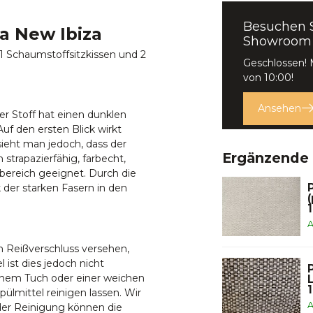
Besuchen 
a New Ibiza
Showroom
1 Schaumstoffsitzkissen und 2
Geschlossen!
von 10:00!
Ansehen
Der Stoff hat einen dunklen
uf den ersten Blick wirkt
sieht man jedoch, dass der
Ergänzende
 strapazierfähig, farbecht,
bereich geeignet. Durch die
 der starken Fasern in den
A
m Reißverschluss versehen,
 ist dies jedoch nicht
 einem Tuch oder einer weichen
lmittel reinigen lassen. Wir
A
der Reinigung können die