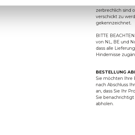
Leider können nic
zerbrechlich sind 
verschickt zu wer
gekennzeichnet.
BITTE BEACHTEN S
von NL, BE und Nor
dass alle Lieferu
Hindernisse zugäng
BESTELLUNG AB
Sie möchten Ihre B
nach Abschluss Ihr
an, dass Sie Ihr P
Sie benachrichtig
abholen.