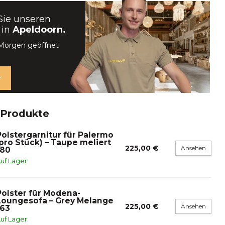
Sie unseren
 in
Apeldoorn.
 Morgen geöffnet
 Produkte
Polstergarnitur für Palermo
(pro Stück) – Taupe meliert
225,00 €
Ansehen
180
uf Lager
Polster für Modena-
Loungesofa – Grey Melange
225,00 €
Ansehen
163
uf Lager