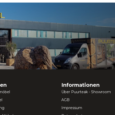
ien
Informationen
möbel
Über Puurteak - Showroom
l
AGB
ung
Impressum