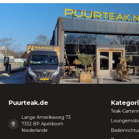
Puurteak.de
Kategor
Teak-Garten
Lange Amerikaweg 73
Loungemöbe
7332 BP Apeldoorn
Niederlande
Badeinricht