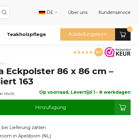
DE
Über uns
Kundenservice
0
Teakholzpflege
Ausstellungsraum
9.7
ews
a Eckpolster 86 x 86 cm –
iert 163
Op voorraad, Levertijd 1 - 8 werkdagen
kl. MwSt.
Hinzufügung
, bei Lieferung zahlen
oom in Apeldoorn (NL)