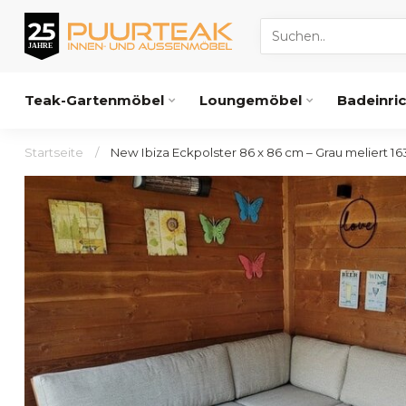
Teak-Gartenmöbel
Loungemöbel
Badeinri
Startseite
/
New Ibiza Eckpolster 86 x 86 cm – Grau meliert 16