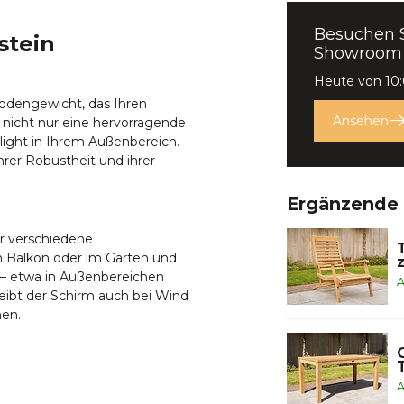
Besuchen 
stein
Showroom
Heute von 10:
oden­gewicht, das Ihren
Ansehen
 nicht nur eine hervorragende
hlight in Ihrem Außenbereich.
rer Robustheit und ihrer
Ergänzende
ür verschiedene
em Balkon oder im Garten und
t – etwa in Außenbereichen
A
eibt der Schirm auch bei Wind
nen.
A