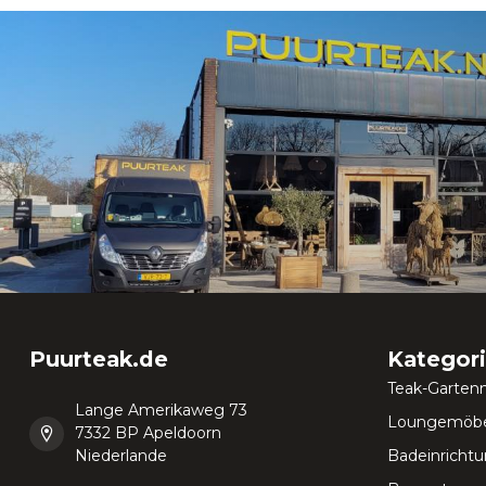
Puurteak.de
Kategor
Teak-Garten
Lange Amerikaweg 73
Loungemöbe
7332 BP Apeldoorn
Niederlande
Badeinricht