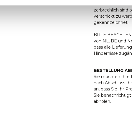
Leider können nic
zerbrechlich sind 
verschickt zu wer
gekennzeichnet.
BITTE BEACHTEN S
von NL, BE und Nor
dass alle Lieferu
Hindernisse zugäng
BESTELLUNG AB
Sie möchten Ihre B
nach Abschluss Ihr
an, dass Sie Ihr P
Sie benachrichtig
abholen.