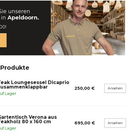
Sie unseren
 in
Apeldoorn.
00!
 Produkte
Teak Loungesessel Dicaprio
zusammenklappbar
250,00 €
Ansehen
uf Lager
Gartentisch Verona aus
Teakholz 80 x 160 cm
695,00 €
Ansehen
uf Lager