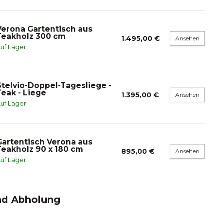
Verona Gartentisch aus
Teakholz 300 cm
1.495,00 €
Ansehen
uf Lager
Stelvio-Doppel-Tagesliege -
Teak - Liege
1.395,00 €
Ansehen
uf Lager
Gartentisch Verona aus
Teakholz 90 x 180 cm
895,00 €
Ansehen
uf Lager
nd Abholung