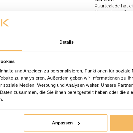
Puurteak.de hat ei
Absprache zu Ihne
Verbindung und ve
Gartenmöbel werd
aufgestellt. Anlie
Baumstamm-Tisches
Details
anwesend sein, um
500,- werden koste
oder in bar bezah
Cookies
der Lieferung zu 
unserem Ausstellu
nhalte und Anzeigen zu personalisieren, Funktionen für soziale
unserem Ausstellun
Website zu analysieren. Außerdem geben wir Informationen zu I
liefern wir nicht 
r soziale Medien, Werbung und Analysen weiter. Unsere Partner
Paketdienst erledi
 Daten zusammen, die Sie ihnen bereitgestellt haben oder die s
möglich, bei der L
n.
Die Badmöbel werde
müssen Sie selbst 
Die Versandkosten 
Anpassen
und für den eigene