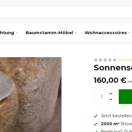
chtung
Baumstamm-Möbel
Wohnaccessoires
0 revi
Sonnensc
160,00 €
In
Jetzt bestellen
2000 m²
Showr
Beratung? Ruf