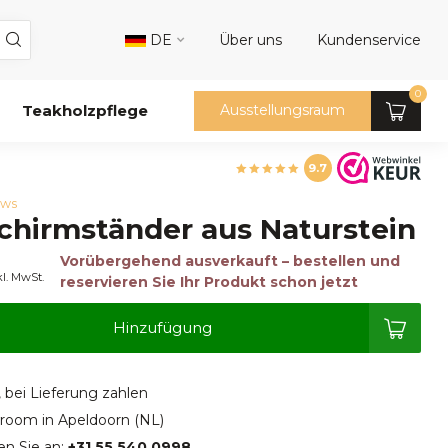
DE
Über uns
Kundenservice
0
Teakholzpflege
Ausstellungsraum
9.7
ews
hirmständer aus Naturstein
Vorübergehend ausverkauft – bestellen und
kl. MwSt.
reservieren Sie Ihr Produkt schon jetzt
Hinzufügung
, bei Lieferung zahlen
oom in Apeldoorn (NL)
en Sie an:
+31 55 540 0998