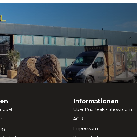
ien
Informationen
möbel
Über Puurteak - Showroom
l
AGB
ung
Impressum