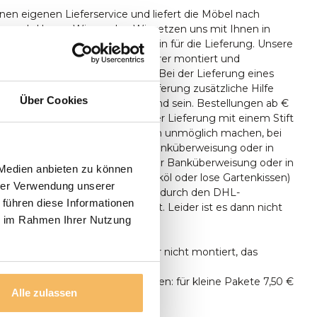
nen eigenen Lieferservice und liefert die Möbel nach
n nach Hause. Wir werden Wir setzen uns mit Ihnen in
reinbaren mit Ihnen einen Termin für die Lieferung. Unsere
en bei Bedarf von unserem Fahrer montiert und
ferungen erfolgen nur ebenerdig. Bei der Lieferung eines
 sollte zum Zeitpunkt der Lieferung zusätzliche Hilfe
Über Cookies
 Aufstellen des Tisches anwesend sein. Bestellungen ab €
nlos geliefert. Sie können bei der Lieferung mit einem Stift
len, Wenn die Umstände es Ihnen unmöglich machen, bei
bezahlen, können Sie auch per Banküberweisung oder in
ngsraum bezahlen. Lieferung per Banküberweisung oder in
 Medien anbieten zu können
gsraum. Kleinteile (wie z.B. Teaköl oder lose Gartenkissen)
hrer Verwendung unserer
persönlich aus, sondern lassen dies durch den DHL-
 führen diese Informationen
gen. durch den DHL-Paketdienst. Leider ist es dann nicht
ie im Rahmen Ihrer Nutzung
ieferung zu bezahlen.
n ausschließlich geliefert, aber nicht montiert, das
tun.
unter 500 € Bestellwert betragen: für kleine Pakete 7,50 €
Alle zulassen
n Transport 24,95 €.