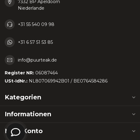
7332 BP Apeldoorn
Niederlande
+31 55 540 09 98
+31 6 57 51 53 85
info@puurteak.de
Register NR:
06087464
USt-IdNr.:
NL807069942B01 / BE0764584286
Kategorien
Informationen
Mein Konto