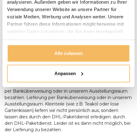
LIEFERN:
analysieren. Außerdem geben wir Informationen zu Ihrer
Puurteak.de hat einen eigenen Lieferservice und liefert die
Verwendung unserer Website an unsere Partner für
Möbel nach Absprache zu Ihnen nach Hause. Wir werden
soziale Medien, Werbung und Analysen weiter. Unsere
Wir setzen uns mit Ihnen in Verbindung und vereinbaren
Partner führen diese Informationen möglicherweise mit
mit Ihnen einen Termin für die Lieferung. Unsere
weiteren Daten zusammen, die Sie ihnen bereitgestellt
Gartenmöbel werden bei Bedarf von unserem Fahrer
haben oder die sie im Rahmen Ihrer Nutzung der Dienste
montiert und aufgestellt. Anlieferungen erfolgen nur
gesammelt haben.
ebenerdig. Bei der Lieferung eines Baumstamm-Tisches
sollte zum Zeitpunkt der Lieferung zusätzliche Hilfe
Alle zulassen
anwesend sein, um Aufstellen des Tisches anwesend sein.
Bestellungen ab € 500,- werden kostenlos geliefert. Sie
können bei der Lieferung mit einem Stift oder in bar
Anpassen
bezahlen, Wenn die Umstände es Ihnen unmöglich
machen, bei der Lieferung zu bezahlen, können Sie auch
per Banküberweisung oder in unserem Ausstellungsraum
bezahlen. Lieferung per Banküberweisung oder in unserem
Ausstellungsraum. Kleinteile (wie z.B. Teaköl oder lose
Gartenkissen) liefern wir nicht persönlich aus, sondern
lassen dies durch den DHL-Paketdienst erledigen. durch
den DHL-Paketdienst. Leider ist es dann nicht möglich, bei
der Lieferung zu bezahlen.