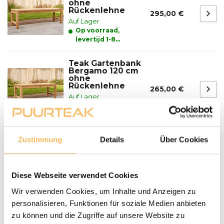
ohne
Rückenlehne
295,00 €
Auf Lager
Op voorraad,
levertijd 1-8
werkdagen
Teak Gartenbank
Bergamo 120 cm
ohne
Rückenlehne
265,00 €
Auf Lager
Op voorraad,
levertijd 1-8
werkdagen
Zustimmung
Details
Über Cookies
Fragen zu einem unserer Produkte?
We helpen je graag bij het maken van de juiste keuze
voor jouw inrichting.
Neem contact op
Diese Webseite verwendet Cookies
Wir verwenden Cookies, um Inhalte und Anzeigen zu
personalisieren, Funktionen für soziale Medien anbieten
Lieferung und Abholung
zu können und die Zugriffe auf unsere Website zu