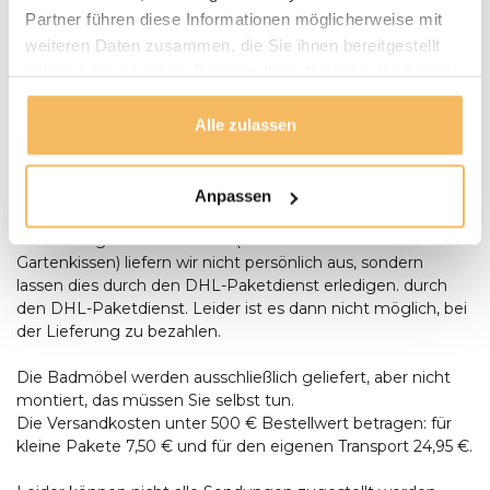
montiert und aufgestellt. Anlieferungen erfolgen nur
Partner führen diese Informationen möglicherweise mit
ebenerdig. Bei der Lieferung eines Baumstamm-Tisches
weiteren Daten zusammen, die Sie ihnen bereitgestellt
sollte zum Zeitpunkt der Lieferung zusätzliche Hilfe
haben oder die sie im Rahmen Ihrer Nutzung der Dienste
anwesend sein, um Aufstellen des Tisches anwesend sein.
gesammelt haben.
Bestellungen ab € 500,- werden kostenlos geliefert. Sie
können bei der Lieferung mit einem Stift oder in bar
Alle zulassen
bezahlen, Wenn die Umstände es Ihnen unmöglich
machen, bei der Lieferung zu bezahlen, können Sie auch
per Banküberweisung oder in unserem Ausstellungsraum
Anpassen
bezahlen. Lieferung per Banküberweisung oder in unserem
Ausstellungsraum. Kleinteile (wie z.B. Teaköl oder lose
Gartenkissen) liefern wir nicht persönlich aus, sondern
lassen dies durch den DHL-Paketdienst erledigen. durch
den DHL-Paketdienst. Leider ist es dann nicht möglich, bei
der Lieferung zu bezahlen.
Die Badmöbel werden ausschließlich geliefert, aber nicht
montiert, das müssen Sie selbst tun.
Die Versandkosten unter 500 € Bestellwert betragen: für
kleine Pakete 7,50 € und für den eigenen Transport 24,95 €.