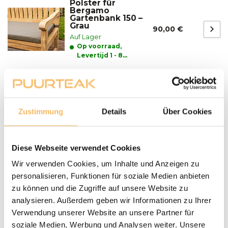
Polster für
Bergamo
Gartenbank 150 –
Grau
90,00 €
Auf Lager
Op voorraad,
Levertijd 1 - 8
werkdagen
Fragen zu einem unserer Produkte?
We helpen je graag bij het maken van de juiste keuze
Zustimmung
Details
Über Cookies
voor jouw inrichting.
Neem contact op
Diese Webseite verwendet Cookies
Lieferung und Abholung
Wir verwenden Cookies, um Inhalte und Anzeigen zu
LIEFERN:
personalisieren, Funktionen für soziale Medien anbieten
Puurteak.de hat einen eigenen Lieferservice und liefert die
zu können und die Zugriffe auf unsere Website zu
Möbel nach Absprache zu Ihnen nach Hause. Wir werden
Wir setzen uns mit Ihnen in Verbindung und vereinbaren
analysieren. Außerdem geben wir Informationen zu Ihrer
mit Ihnen einen Termin für die Lieferung. Unsere
Verwendung unserer Website an unsere Partner für
Gartenmöbel werden bei Bedarf von unserem Fahrer
soziale Medien, Werbung und Analysen weiter. Unsere