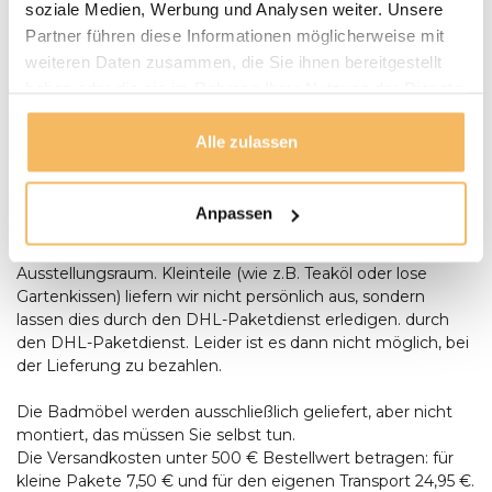
soziale Medien, Werbung und Analysen weiter. Unsere
Gartenmöbel werden bei Bedarf von unserem Fahrer
Partner führen diese Informationen möglicherweise mit
montiert und aufgestellt. Anlieferungen erfolgen nur
weiteren Daten zusammen, die Sie ihnen bereitgestellt
ebenerdig. Bei der Lieferung eines Baumstamm-Tisches
sollte zum Zeitpunkt der Lieferung zusätzliche Hilfe
haben oder die sie im Rahmen Ihrer Nutzung der Dienste
anwesend sein, um Aufstellen des Tisches anwesend sein.
gesammelt haben.
Bestellungen ab € 500,- werden kostenlos geliefert. Sie
Alle zulassen
können bei der Lieferung mit einem Stift oder in bar
bezahlen, Wenn die Umstände es Ihnen unmöglich
machen, bei der Lieferung zu bezahlen, können Sie auch
Anpassen
per Banküberweisung oder in unserem Ausstellungsraum
bezahlen. Lieferung per Banküberweisung oder in unserem
Ausstellungsraum. Kleinteile (wie z.B. Teaköl oder lose
Gartenkissen) liefern wir nicht persönlich aus, sondern
lassen dies durch den DHL-Paketdienst erledigen. durch
den DHL-Paketdienst. Leider ist es dann nicht möglich, bei
der Lieferung zu bezahlen.
Die Badmöbel werden ausschließlich geliefert, aber nicht
montiert, das müssen Sie selbst tun.
Die Versandkosten unter 500 € Bestellwert betragen: für
kleine Pakete 7,50 € und für den eigenen Transport 24,95 €.