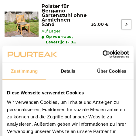
Polster für
Bergamo
Gartenstuhl ohne
Armlehnen –
Sand
35,00 €
Auf Lager
Op voorraad,
Levertijd 1 - 8
werkdagen
Fragen zu einem unserer Produkte?
Zustimmung
Details
Über Cookies
We helpen je graag bij het maken van de juiste keuze
voor jouw inrichting.
Neem contact op
Diese Webseite verwendet Cookies
Lieferung und Abholung
Wir verwenden Cookies, um Inhalte und Anzeigen zu
LIEFERN:
personalisieren, Funktionen für soziale Medien anbieten
Puurteak.de hat einen eigenen Lieferservice und liefert die
zu können und die Zugriffe auf unsere Website zu
Möbel nach Absprache zu Ihnen nach Hause. Wir werden
analysieren. Außerdem geben wir Informationen zu Ihrer
Wir setzen uns mit Ihnen in Verbindung und vereinbaren
Verwendung unserer Website an unsere Partner für
mit Ihnen einen Termin für die Lieferung. Unsere