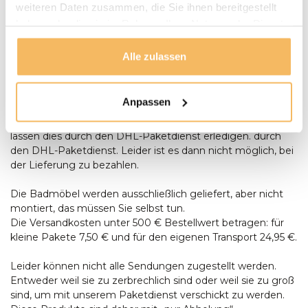
anwesend sein, um Aufstellen des Tisches anwesend sein.
weiteren Daten zusammen, die Sie ihnen bereitgestellt
Bestellungen ab € 500,- werden kostenlos geliefert. Sie
haben oder die sie im Rahmen Ihrer Nutzung der Dienste
können bei der Lieferung mit einem Stift oder in bar
gesammelt haben.
bezahlen, Wenn die Umstände es Ihnen unmöglich
Alle zulassen
machen, bei der Lieferung zu bezahlen, können Sie auch
per Banküberweisung oder in unserem Ausstellungsraum
bezahlen. Lieferung per Banküberweisung oder in unserem
Anpassen
Ausstellungsraum. Kleinteile (wie z.B. Teaköl oder lose
Gartenkissen) liefern wir nicht persönlich aus, sondern
lassen dies durch den DHL-Paketdienst erledigen. durch
den DHL-Paketdienst. Leider ist es dann nicht möglich, bei
der Lieferung zu bezahlen.
Die Badmöbel werden ausschließlich geliefert, aber nicht
montiert, das müssen Sie selbst tun.
Die Versandkosten unter 500 € Bestellwert betragen: für
kleine Pakete 7,50 € und für den eigenen Transport 24,95 €.
Leider können nicht alle Sendungen zugestellt werden.
Entweder weil sie zu zerbrechlich sind oder weil sie zu groß
sind, um mit unserem Paketdienst verschickt zu werden.