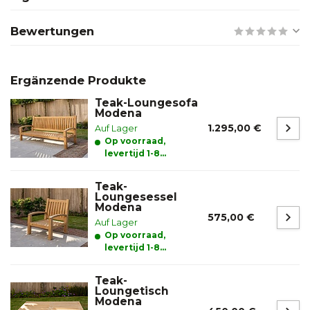
Bewertungen
Ergänzende Produkte
Teak-Loungesofa
Modena
1.295,00 €
Auf Lager
Op voorraad,
levertijd 1-8
werkdagen
Teak-
Loungesessel
Modena
575,00 €
Auf Lager
Op voorraad,
levertijd 1-8
werkdagen
Teak-
Loungetisch
Modena