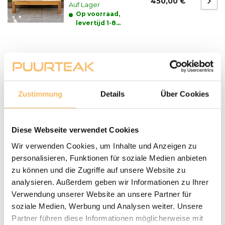
450,00 €
Auf Lager
Op voorraad,
levertijd 1-8
werkdagen
Fragen zu einem unserer Produkte?
We helpen je graag bij het maken van de juiste keuze
voor jouw inrichting.
Neem contact op
Zustimmung
Details
Über Cookies
Lieferung und Abholung
Diese Webseite verwendet Cookies
LIEFERN:
Puurteak.de hat einen eigenen Lieferservice und liefert die
Wir verwenden Cookies, um Inhalte und Anzeigen zu
Möbel nach Absprache zu Ihnen nach Hause. Wir werden
personalisieren, Funktionen für soziale Medien anbieten
Wir setzen uns mit Ihnen in Verbindung und vereinbaren
zu können und die Zugriffe auf unsere Website zu
mit Ihnen einen Termin für die Lieferung. Unsere
analysieren. Außerdem geben wir Informationen zu Ihrer
Gartenmöbel werden bei Bedarf von unserem Fahrer
Verwendung unserer Website an unsere Partner für
montiert und aufgestellt. Anlieferungen erfolgen nur
soziale Medien, Werbung und Analysen weiter. Unsere
ebenerdig. Bei der Lieferung eines Baumstamm-Tisches
Partner führen diese Informationen möglicherweise mit
sollte zum Zeitpunkt der Lieferung zusätzliche Hilfe