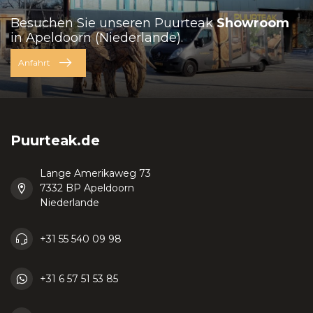
Besuchen Sie unseren Puurteak
Showroom
in Apeldoorn (Niederlande).
Anfahrt
Puurteak.de
Lange Amerikaweg 73
7332 BP Apeldoorn
Niederlande
+31 55 540 09 98
+31 6 57 51 53 85