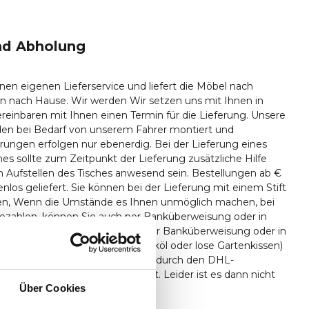
nd Abholung
nen eigenen Lieferservice und liefert die Möbel nach
n nach Hause. Wir werden Wir setzen uns mit Ihnen in
reinbaren mit Ihnen einen Termin für die Lieferung. Unsere
en bei Bedarf von unserem Fahrer montiert und
ferungen erfolgen nur ebenerdig. Bei der Lieferung eines
 sollte zum Zeitpunkt der Lieferung zusätzliche Hilfe
 Aufstellen des Tisches anwesend sein. Bestellungen ab €
nlos geliefert. Sie können bei der Lieferung mit einem Stift
len, Wenn die Umstände es Ihnen unmöglich machen, bei
bezahlen, können Sie auch per Banküberweisung oder in
ngsraum bezahlen. Lieferung per Banküberweisung oder in
gsraum. Kleinteile (wie z.B. Teaköl oder lose Gartenkissen)
persönlich aus, sondern lassen dies durch den DHL-
gen. durch den DHL-Paketdienst. Leider ist es dann nicht
Über Cookies
ieferung zu bezahlen.