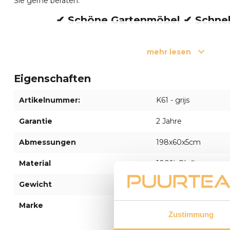
Sie gerne beraten.
✔
Schöne
Gartenmöbel
✔
Schnel
mehr lesen
Eigenschaften
Artikelnummer:
K61 - grijs
Garantie
2 Jahre
Abmessungen
198x60x5cm
Material
100% Olefin
Gewicht
238 g/m²
Marke
Puurteak
Zustimmung