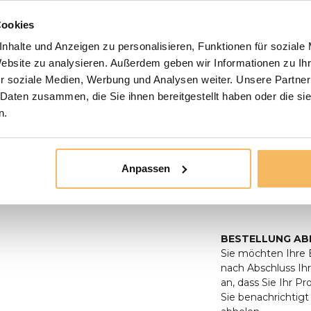
Die Badmöbel werde
müssen Sie selbst 
Cookies
Die Versandkosten 
nhalte und Anzeigen zu personalisieren, Funktionen für soziale
und für den eigene
Ihre Bewertung hinzufügen
Website zu analysieren. Außerdem geben wir Informationen zu I
r soziale Medien, Werbung und Analysen weiter. Unsere Partner
Leider können nic
zerbrechlich sind 
 Daten zusammen, die Sie ihnen bereitgestellt haben oder die s
verschickt zu wer
n.
gekennzeichnet.
BITTE BEACHTEN S
Anpassen
von NL, BE und Nor
dass alle Lieferu
Hindernisse zugäng
BESTELLUNG AB
Sie möchten Ihre B
nach Abschluss Ihr
an, dass Sie Ihr P
Sie benachrichtig