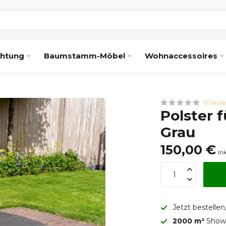
chtung
Baumstamm-Möbel
Wohnaccessoires
0 revi
Polster 
Grau
150,00 €
In
Jetzt bestellen
2000 m²
Showr