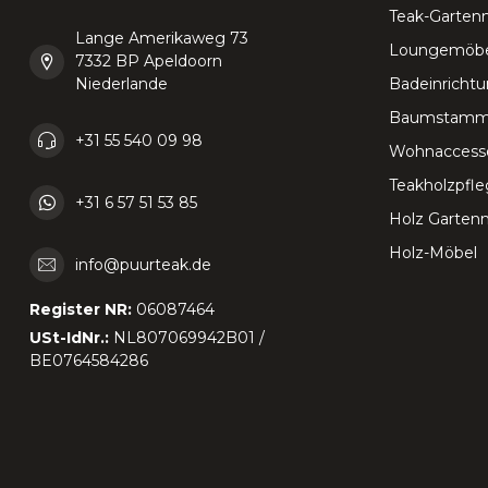
Teak-Garten
Lange Amerikaweg 73
Loungemöbe
7332 BP Apeldoorn
Niederlande
Badeinricht
Baumstamm
+31 55 540 09 98
Wohnaccesso
Teakholzpfl
+31 6 57 51 53 85
Holz Garten
Holz-Möbel
info@puurteak.de
Register NR:
06087464
USt-IdNr.:
NL807069942B01 /
BE0764584286