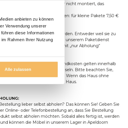
n ausschließlich geliefert, aber nicht montiert, das
tun.
unter 500 € Bestellwert betragen: für kleine Pakete 7,50 €
 Medien anbieten zu können
n Transport 24,95 €.
hrer Verwendung unserer
 führen diese Informationen
ht alle Sendungen zugestellt werden. Entweder weil sie zu
oder weil sie zu groß sind, um mit unserem Paketdienst
ie im Rahmen Ihrer Nutzung
den. Diese Produkte sind daher mit „nur Abholung“
IE: Die oben genannten Versandkosten gelten innerhalb
Alle zulassen
ddeutschland, außer auf den Inseln. Bitte beachten Sie,
ngen nur im Erdgeschoss erfolgen. Wenn das Haus ohne
lich ist, erfolgt die Lieferung im Haus.
HOLUNG:
estellung lieber selbst abholen? Das können Sie! Geben Sie
er Online- oder Telefonbestellung an, dass Sie Bestellung
rodukt selbst abholen möchten. Sobald alles fertig ist, werden
t und können die Möbel in unserem Lager in Apeldoorn