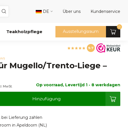
DE
Über uns
Kundenservice
0
Teakholzpflege
Ausstellungsraum
9.7
ews
für Mugello/Trento-Liege –
Op voorraad, Levertijd 1 - 8 werkdagen
kl. MwSt.
Hinzufügung
, bei Lieferung zahlen
oom in Apeldoorn (NL)