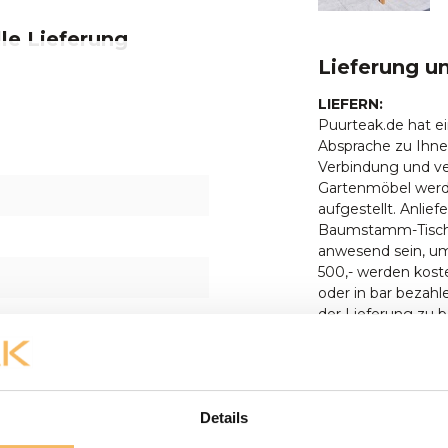
le Lieferung
Lieferung u
LIEFERN:
Puurteak.de hat ei
Absprache zu Ihne
Verbindung und ve
Gartenmöbel werd
aufgestellt. Anlie
Baumstamm-Tisches
anwesend sein, um
500,- werden koste
oder in bar bezah
der Lieferung zu 
unserem Ausstellu
unserem Ausstellun
liefern wir nicht 
Paketdienst erledi
Details
möglich, bei der L