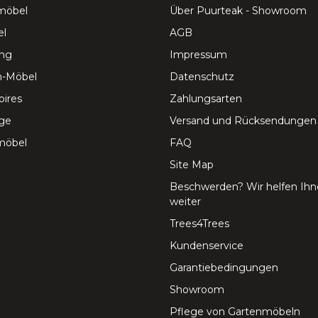
möbel
Über Puurteak - Showroom
l
AGB
ung
Impressum
-Möbel
Datenschutz
ires
Zahlungsarten
ege
Versand und Rücksendungen
möbel
FAQ
Site Map
Beschwerden? Wir helfen Ih
weiter
Trees4Trees
Kundenservice
Garantiebedingungen
Showroom
Pflege von Gartenmöbeln