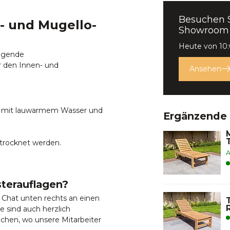
Besuchen 
- und Mugello-
Showroom
Heute von 10:
ragende
ür den Innen- und
Ansehen
en mit lauwarmem Wasser und
Ergänzende
etrocknet werden.
A
sterauflagen?
n Chat unten rechts an einen
e sind auch herzlich
chen, wo unsere Mitarbeiter