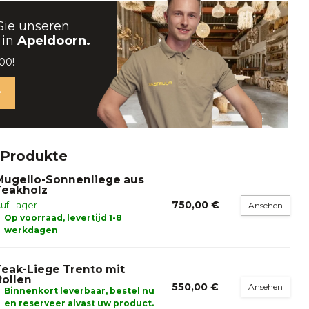
Sie unseren
 in
Apeldoorn.
00!
 Produkte
Mugello-Sonnenliege aus
Teakholz
750,00 €
uf Lager
Ansehen
Op voorraad, levertijd 1-8
werkdagen
Teak-Liege Trento mit
Rollen
550,00 €
Ansehen
Binnenkort leverbaar, bestel nu
en reserveer alvast uw product.