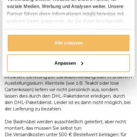
mit Ihnen einen Termin für die Lieferung. Unsere
soziale Medien, Werbung und Analysen weiter. Unsere
Gartenmöbel werden bei Bedarf von unserem Fahrer
Partner führen diese Informationen möglicherweise mit
montiert und aufgestellt. Anlieferungen erfolgen nur
weiteren Daten zusammen, die Sie ihnen bereitgestellt
ebenerdig. Bei der Lieferung eines Baumstamm-Tisches
haben oder die sie im Rahmen Ihrer Nutzung der Dienste
sollte zum Zeitpunkt der Lieferung zusätzliche Hilfe
gesammelt haben.
anwesend sein, um Aufstellen des Tisches anwesend sein.
Alle zulassen
Bestellungen ab € 500,- werden kostenlos geliefert. Sie
können bei der Lieferung mit einem Stift oder in bar
bezahlen, Wenn die Umstände es Ihnen unmöglich
Anpassen
machen, bei der Lieferung zu bezahlen, können Sie auch
per Banküberweisung oder in unserem Ausstellungsraum
bezahlen. Lieferung per Banküberweisung oder in unserem
Ausstellungsraum. Kleinteile (wie z.B. Teaköl oder lose
Gartenkissen) liefern wir nicht persönlich aus, sondern
lassen dies durch den DHL-Paketdienst erledigen. durch
den DHL-Paketdienst. Leider ist es dann nicht möglich, bei
der Lieferung zu bezahlen.
Die Badmöbel werden ausschließlich geliefert, aber nicht
montiert, das müssen Sie selbst tun.
Die Versandkosten unter 500 € Bestellwert betragen: für