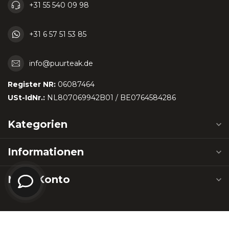
+31 55 540 09 98
+31 6 57 51 53 85
info@puurteak.de
Register NR:
06087464
USt-IdNr.:
NL807069942B01 / BE0764584286
Kategorien
Informationen
Mein Konto