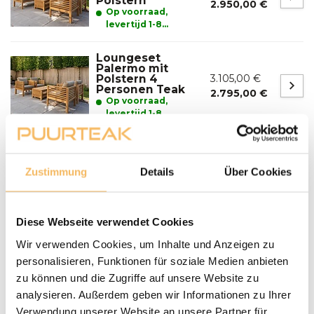
Polstern
2.950,00 €
Op voorraad,
levertijd 1-8
werkdagen
Loungeset
Palermo mit
Polstern 4
3.105,00 €
Personen Teak
2.795,00 €
Op voorraad,
levertijd 1-8
werkdagen
Fragen zu einem unserer Produkte?
Zustimmung
Details
Über Cookies
We helpen je graag bij het maken van de juiste keuze
voor jouw inrichting.
Neem contact op
Diese Webseite verwendet Cookies
Lieferung und Abholung
Wir verwenden Cookies, um Inhalte und Anzeigen zu
personalisieren, Funktionen für soziale Medien anbieten
LIEFERN:
zu können und die Zugriffe auf unsere Website zu
Puurteak.de hat einen eigenen Lieferservice und liefert die
analysieren. Außerdem geben wir Informationen zu Ihrer
Möbel nach Absprache zu Ihnen nach Hause. Wir werden
Verwendung unserer Website an unsere Partner für
Wir setzen uns mit Ihnen in Verbindung und vereinbaren