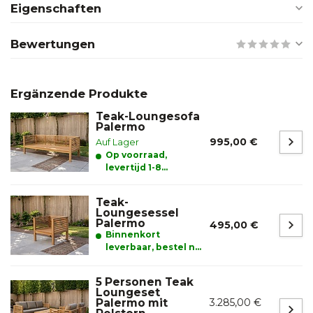
Eigenschaften
Bewertungen
Ergänzende Produkte
Teak-Loungesofa
Palermo
995,00 €
Auf Lager
Op voorraad,
levertijd 1-8
werkdagen
Teak-
Loungesessel
Palermo
495,00 €
Binnenkort
leverbaar, bestel nu
en reserveer alvast
uw product.
5 Personen Teak
Loungeset
Palermo mit
3.285,00 €