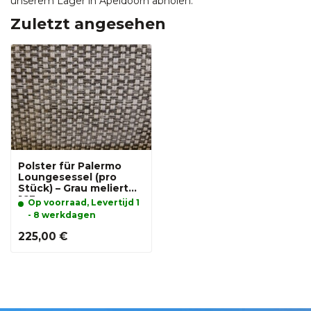
unserem Lager in Apeldoorn abholen.
Zuletzt angesehen
Polster für Palermo
Loungesessel (pro
Stück) – Grau meliert
163
Op voorraad, Levertijd 1
- 8 werkdagen
225,00 €