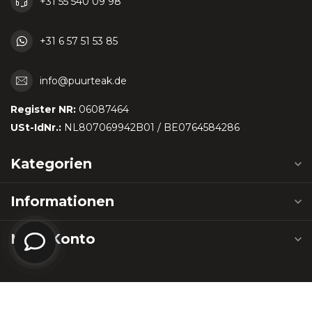
+31 55 540 09 98
+31 6 57 51 53 85
info@puurteak.de
Register NR:
06087464
USt-IdNr.:
NL807069942B01 / BE0764584286
Kategorien
Informationen
Mein Konto