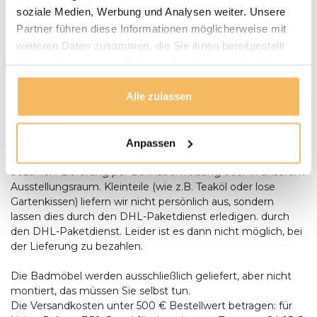
mit Ihnen einen Termin für die Lieferung. Unsere
soziale Medien, Werbung und Analysen weiter. Unsere
Gartenmöbel werden bei Bedarf von unserem Fahrer
Partner führen diese Informationen möglicherweise mit
montiert und aufgestellt. Anlieferungen erfolgen nur
weiteren Daten zusammen, die Sie ihnen bereitgestellt
ebenerdig. Bei der Lieferung eines Baumstamm-Tisches
haben oder die sie im Rahmen Ihrer Nutzung der Dienste
sollte zum Zeitpunkt der Lieferung zusätzliche Hilfe
gesammelt haben.
anwesend sein, um Aufstellen des Tisches anwesend sein.
Alle zulassen
Bestellungen ab € 500,- werden kostenlos geliefert. Sie
können bei der Lieferung mit einem Stift oder in bar
bezahlen, Wenn die Umstände es Ihnen unmöglich
machen, bei der Lieferung zu bezahlen, können Sie auch
Anpassen
per Banküberweisung oder in unserem Ausstellungsraum
bezahlen. Lieferung per Banküberweisung oder in unserem
Ausstellungsraum. Kleinteile (wie z.B. Teaköl oder lose
Gartenkissen) liefern wir nicht persönlich aus, sondern
lassen dies durch den DHL-Paketdienst erledigen. durch
den DHL-Paketdienst. Leider ist es dann nicht möglich, bei
der Lieferung zu bezahlen.
Die Badmöbel werden ausschließlich geliefert, aber nicht
montiert, das müssen Sie selbst tun.
Die Versandkosten unter 500 € Bestellwert betragen: für