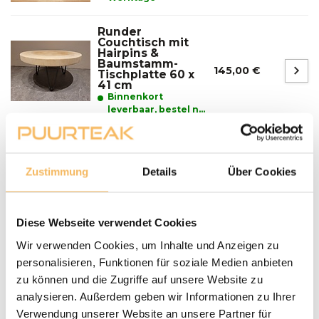
Runder
Couchtisch mit
Hairpins &
Baumstamm-
145,00 €
Tischplatte 60 x
41 cm
Binnenkort
leverbaar, bestel nu
en reserveer alvast
uw product.
Fragen zu einem unserer Produkte?
Zustimmung
Details
Über Cookies
We helpen je graag bij het maken van de juiste keuze
voor jouw inrichting.
Neem contact op
Diese Webseite verwendet Cookies
Lieferung und Abholung
Wir verwenden Cookies, um Inhalte und Anzeigen zu
personalisieren, Funktionen für soziale Medien anbieten
LIEFERN:
zu können und die Zugriffe auf unsere Website zu
Puurteak.de hat einen eigenen Lieferservice und liefert die
analysieren. Außerdem geben wir Informationen zu Ihrer
Möbel nach Absprache zu Ihnen nach Hause. Wir werden
Wir setzen uns mit Ihnen in Verbindung und vereinbaren
Verwendung unserer Website an unsere Partner für