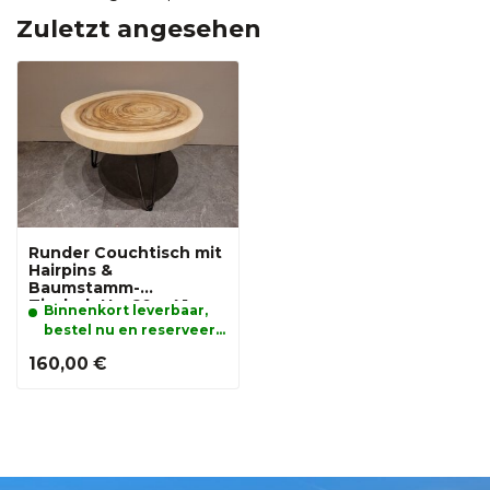
Zuletzt angesehen
Runder Couchtisch mit
Hairpins &
Baumstamm-
Tischplatte 60 x 41 cm
Binnenkort leverbaar,
bestel nu en reserveer
alvast uw product.
160,00 €