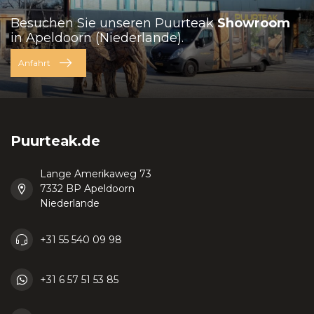
Besuchen Sie unseren Puurteak
Showroom
in Apeldoorn (Niederlande).
Anfahrt
Puurteak.de
Lange Amerikaweg 73
7332 BP Apeldoorn
Niederlande
+31 55 540 09 98
+31 6 57 51 53 85