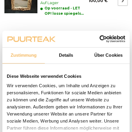
100,00 €
Auf Lager
Op voorraad - LET
OP! losse spiegels
alleen afhalen
Fragen zu einem unserer Produkte?
We helpen je graag bij het maken van de juiste keuze
voor jouw inrichting.
Neem contact op
Zustimmung
Details
Über Cookies
Lieferung und Abholung
Diese Webseite verwendet Cookies
LIEFERN:
Puurteak.de hat einen eigenen Lieferservice und liefert die
Wir verwenden Cookies, um Inhalte und Anzeigen zu
Möbel nach Absprache zu Ihnen nach Hause. Wir werden
personalisieren, Funktionen für soziale Medien anbieten
Wir setzen uns mit Ihnen in Verbindung und vereinbaren
zu können und die Zugriffe auf unsere Website zu
mit Ihnen einen Termin für die Lieferung. Unsere
analysieren. Außerdem geben wir Informationen zu Ihrer
Gartenmöbel werden bei Bedarf von unserem Fahrer
Verwendung unserer Website an unsere Partner für
montiert und aufgestellt. Anlieferungen erfolgen nur
soziale Medien, Werbung und Analysen weiter. Unsere
ebenerdig. Bei der Lieferung eines Baumstamm-Tisches
Partner führen diese Informationen möglicherweise mit
sollte zum Zeitpunkt der Lieferung zusätzliche Hilfe