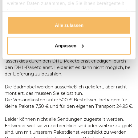
anwesend sein, um Aufstellen des Tisches anwesend sein.
weiteren Daten zusammen, die Sie ihnen bereitgestellt
Bestellungen ab € 500,- werden kostenlos geliefert. Sie
haben oder die sie im Rahmen Ihrer Nutzung der Dienste
können bei der Lieferung mit einem Stift oder in bar
gesammelt haben.
bezahlen, Wenn die Umstände es Ihnen unmöglich
Alle zulassen
machen, bei der Lieferung zu bezahlen, können Sie auch
per Banküberweisung oder in unserem Ausstellungsraum
bezahlen. Lieferung per Banküberweisung oder in unserem
Anpassen
Ausstellungsraum. Kleinteile (wie z.B. Teaköl oder lose
Gartenkissen) liefern wir nicht persönlich aus, sondern
lassen dies durch den DHL-Paketdienst erledigen. durch
den DHL-Paketdienst. Leider ist es dann nicht möglich, bei
der Lieferung zu bezahlen.
Die Badmöbel werden ausschließlich geliefert, aber nicht
montiert, das müssen Sie selbst tun.
Die Versandkosten unter 500 € Bestellwert betragen: für
kleine Pakete 7,50 € und für den eigenen Transport 24,95 €.
Leider können nicht alle Sendungen zugestellt werden.
Entweder weil sie zu zerbrechlich sind oder weil sie zu groß
sind, um mit unserem Paketdienst verschickt zu werden.