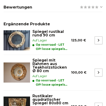
Bewertungen
Ergänzende Produkte
Spiegel rustikal
rund 90 cm
125,00 €
Auf Lager
Op voorraad - LET
OP! losse spiegels
alleen afhalen
Spiegel mit
Rahmen aus
Teakholzstücken
Ø 80 cm
100,00 €
Auf Lager
Op voorraad - LET
OP! losse spiegels
alleen afhalen
Rustikaler
quadratischer
Spiegel 80x80 cm