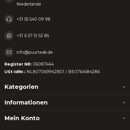
Niederlande
+31 55 540 09 98
+31 6 57 51 53 85
info@puurteak.de
Register NR:
06087464
USt-IdNr.:
NL807069942B01 / BE0764584286
Kategorien
Informationen
Mein Konto