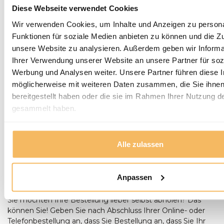
Die Badmöbel werden ausschließlich geliefert, aber nicht
Diese Webseite verwendet Cookies
montiert, das müssen Sie selbst tun.
Die Versandkosten unter 500 € Bestellwert betragen: für
Wir verwenden Cookies, um Inhalte und Anzeigen zu persona
kleine Pakete 7,50 € und für den eigenen Transport 24,95 €.
Funktionen für soziale Medien anbieten zu können und die Zug
unsere Website zu analysieren. Außerdem geben wir Informa
Leider können nicht alle Sendungen zugestellt werden.
Ihrer Verwendung unserer Website an unsere Partner für soz
Entweder weil sie zu zerbrechlich sind oder weil sie zu groß
Werbung und Analysen weiter. Unsere Partner führen diese 
sind, um mit unserem Paketdienst verschickt zu werden.
möglicherweise mit weiteren Daten zusammen, die Sie ihne
Diese Produkte sind daher mit „nur Abholung“
bereitgestellt haben oder die sie im Rahmen Ihrer Nutzung d
gekennzeichnet.
gesammelt haben.
BITTE BEACHTEN SIE: Die oben genannten Versandkosten
gelten innerhalb von NL, BE und Norddeutschland, außer
auf den Inseln. Bitte beachten Sie, dass alle Lieferungen
Alle zulassen
nur im Erdgeschoss erfolgen. Wenn das Haus ohne
Hindernisse zugänglich ist, erfolgt die Lieferung im Haus.
Anpassen
BESTELLUNG ABHOLUNG:
Sie möchten Ihre Bestellung lieber selbst abholen? Das
können Sie! Geben Sie nach Abschluss Ihrer Online- oder
Telefonbestellung an, dass Sie Bestellung an, dass Sie Ihr