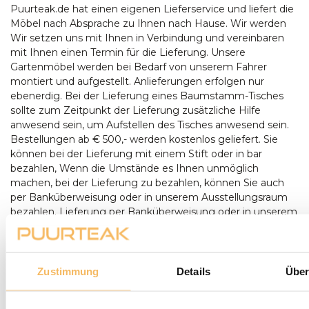
Puurteak.de hat einen eigenen Lieferservice und liefert die
Möbel nach Absprache zu Ihnen nach Hause. Wir werden
Wir setzen uns mit Ihnen in Verbindung und vereinbaren
mit Ihnen einen Termin für die Lieferung. Unsere
Gartenmöbel werden bei Bedarf von unserem Fahrer
montiert und aufgestellt. Anlieferungen erfolgen nur
ebenerdig. Bei der Lieferung eines Baumstamm-Tisches
sollte zum Zeitpunkt der Lieferung zusätzliche Hilfe
anwesend sein, um Aufstellen des Tisches anwesend sein.
Bestellungen ab € 500,- werden kostenlos geliefert. Sie
können bei der Lieferung mit einem Stift oder in bar
bezahlen, Wenn die Umstände es Ihnen unmöglich
machen, bei der Lieferung zu bezahlen, können Sie auch
per Banküberweisung oder in unserem Ausstellungsraum
bezahlen. Lieferung per Banküberweisung oder in unserem
Ausstellungsraum. Kleinteile (wie z.B. Teaköl oder lose
Gartenkissen) liefern wir nicht persönlich aus, sondern
lassen dies durch den DHL-Paketdienst erledigen. durch
den DHL-Paketdienst. Leider ist es dann nicht möglich, bei
Zustimmung
Details
Über
der Lieferung zu bezahlen.