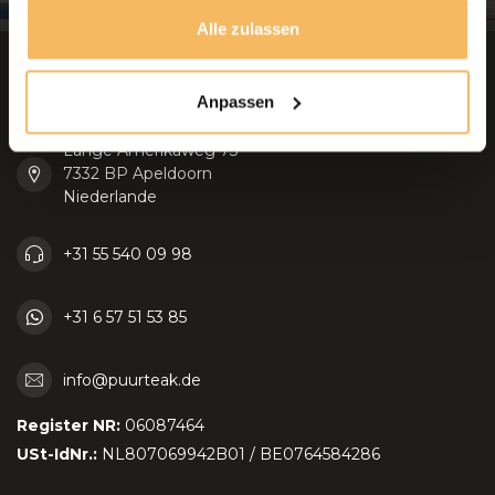
gesammelt haben.
Alle zulassen
Puurteak.de
Anpassen
Lange Amerikaweg 73
7332 BP Apeldoorn
Niederlande
+31 55 540 09 98
+31 6 57 51 53 85
info@puurteak.de
Register NR:
06087464
USt-IdNr.:
NL807069942B01 / BE0764584286