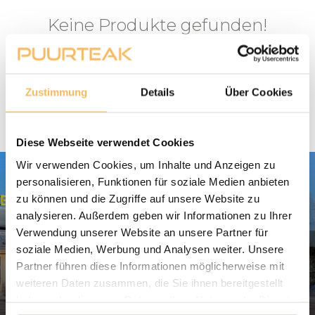
Keine Produkte gefunden!
WEITER EINKAUFEN
Zustimmung
Details
Über Cookies
Diese Webseite verwendet Cookies
Wir verwenden Cookies, um Inhalte und Anzeigen zu
personalisieren, Funktionen für soziale Medien anbieten
zu können und die Zugriffe auf unsere Website zu
analysieren. Außerdem geben wir Informationen zu Ihrer
Verwendung unserer Website an unsere Partner für
soziale Medien, Werbung und Analysen weiter. Unsere
Besuchen Sie unseren Puurteak
Showroom
Partner führen diese Informationen möglicherweise mit
in Apeldoorn (Niederlande).
weiteren Daten zusammen, die Sie ihnen bereitgestellt
haben oder die sie im Rahmen Ihrer Nutzung der Dienste
Anfahrt