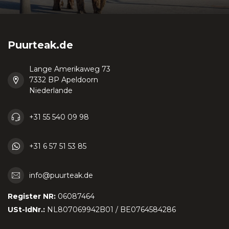
Puurteak.de
Lange Amerikaweg 73
7332 BP Apeldoorn
Niederlande
+31 55 540 09 98
+31 6 57 51 53 85
info@puurteak.de
Register NR:
06087464
USt-IdNr.:
NL807069942B01 / BE0764584286