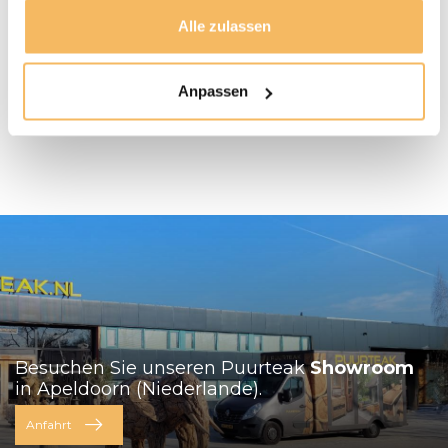
gesammelt haben.
Besuchen Sie unseren
Showroom in
Apeldoorn.
Alle zulassen
Ansehen
Anpassen
Besuchen Sie unseren Puurteak
Showroom
in Apeldoorn (Niederlande).
Anfahrt