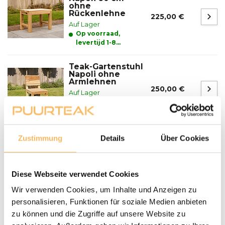
ohne
Rückenlehne
225,00 €
Auf Lager
Op voorraad,
levertijd 1-8
werkdagen
Teak-Gartenstuhl
Napoli ohne
Armlehnen
250,00 €
Auf Lager
Op voorraad,
levertijd 1-8
werkdagen
Zustimmung
Details
Über Cookies
Fragen zu einem unserer Produkte?
We helpen je graag bij het maken van de juiste keuze
voor jouw inrichting.
Neem contact op
Diese Webseite verwendet Cookies
Wir verwenden Cookies, um Inhalte und Anzeigen zu
personalisieren, Funktionen für soziale Medien anbieten
Lieferung und Abholung
zu können und die Zugriffe auf unsere Website zu
LIEFERN: