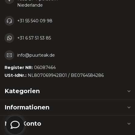
Niederlande
+31 55 540 09 98
+31 6 57 51 53 85
info@puurteak.de
Register NR:
06087464
USt-IdNr.:
NL807069942B01 / BE0764584286
Kategorien
Informationen
Mein Konto