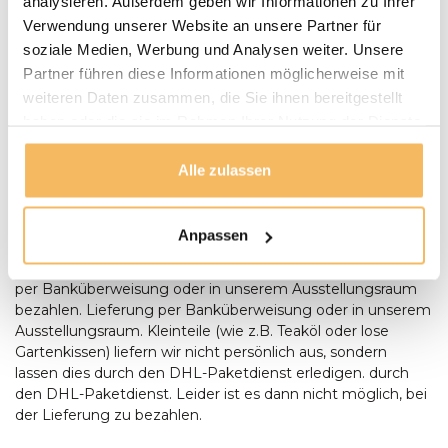
analysieren. Außerdem geben wir Informationen zu Ihrer
Puurteak.de hat einen eigenen Lieferservice und liefert die
Verwendung unserer Website an unsere Partner für
Möbel nach Absprache zu Ihnen nach Hause. Wir werden
soziale Medien, Werbung und Analysen weiter. Unsere
Wir setzen uns mit Ihnen in Verbindung und vereinbaren
Partner führen diese Informationen möglicherweise mit
mit Ihnen einen Termin für die Lieferung. Unsere
weiteren Daten zusammen, die Sie ihnen bereitgestellt
Gartenmöbel werden bei Bedarf von unserem Fahrer
montiert und aufgestellt. Anlieferungen erfolgen nur
haben oder die sie im Rahmen Ihrer Nutzung der Dienste
ebenerdig. Bei der Lieferung eines Baumstamm-Tisches
gesammelt haben.
sollte zum Zeitpunkt der Lieferung zusätzliche Hilfe
Alle zulassen
anwesend sein, um Aufstellen des Tisches anwesend sein.
Bestellungen ab € 500,- werden kostenlos geliefert. Sie
können bei der Lieferung mit einem Stift oder in bar
Anpassen
bezahlen, Wenn die Umstände es Ihnen unmöglich
machen, bei der Lieferung zu bezahlen, können Sie auch
per Banküberweisung oder in unserem Ausstellungsraum
bezahlen. Lieferung per Banküberweisung oder in unserem
Ausstellungsraum. Kleinteile (wie z.B. Teaköl oder lose
Gartenkissen) liefern wir nicht persönlich aus, sondern
lassen dies durch den DHL-Paketdienst erledigen. durch
den DHL-Paketdienst. Leider ist es dann nicht möglich, bei
der Lieferung zu bezahlen.