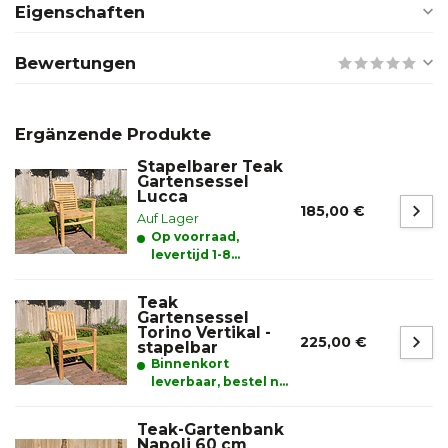
Eigenschaften
Bewertungen
Ergänzende Produkte
Stapelbarer Teak
Gartensessel
Lucca
185,00 €
Auf Lager
Op voorraad,
levertijd 1-8
werkdagen
Teak
Gartensessel
Torino Vertikal -
225,00 €
stapelbar
Binnenkort
leverbaar, bestel nu
en reserveer alvast
uw product.
Teak-Gartenbank
Napoli 60 cm