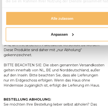
die sie im Rahmen Ihrer Nutzung der Dienste gesammelt ha
Die Badmöbel werden ausschließlich geliefert, aber nicht
montiert, das müssen Sie selbst tun.
Alle zulassen
Die Versandkosten unter 500 € Bestellwert betragen: für
kleine Pakete 7,50 € und für den eigenen Transport 24,95 €.
Anpassen
Leider können nicht alle Sendungen zugestellt werden.
Entweder weil sie zu zerbrechlich sind oder weil sie zu groß
sind, um mit unserem Paketdienst verschickt zu werden.
Diese Produkte sind daher mit „nur Abholung“
gekennzeichnet.
BITTE BEACHTEN SIE: Die oben genannten Versandkosten
gelten innerhalb von NL, BE und Norddeutschland, außer
auf den Inseln. Bitte beachten Sie, dass alle Lieferungen
nur im Erdgeschoss erfolgen. Wenn das Haus ohne
Hindernisse zugänglich ist, erfolgt die Lieferung im Haus.
BESTELLUNG ABHOLUNG:
Sie möchten Ihre Bestellung lieber selbst abholen? Das