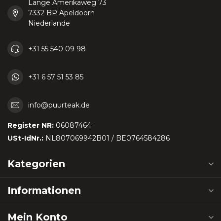
Lange Amerikaweg 73
7332 BP Apeldoorn
Niederlande
+31 55 540 09 98
+31 6 57 51 53 85
info@puurteak.de
Register NR:
06087464
USt-IdNr.:
NL807069942B01 / BE0764584286
Kategorien
Informationen
Mein Konto