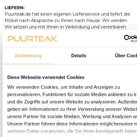
LIEFERN:
Puurteak.de hat einen eigenen Lieferservice und liefert die
Möbel nach Absprache zu Ihnen nach Hause. Wir werden
Wir setzen uns mit Ihnen in Verbindung und vereinbaren
mit Ihnen einen Termin für die Lieferung. Unsere
Gartenmöbel werden bei Bedarf von unserem Fahrer
montiert und aufgestellt. Anlieferungen erfolgen nur
ebenerdig. Bei der Lieferung eines Baumstamm-Tisches
Zustimmung
Details
Über Cook
sollte zum Zeitpunkt der Lieferung zusätzliche Hilfe
anwesend sein, um Aufstellen des Tisches anwesend sein.
Bestellungen ab € 500,- werden kostenlos geliefert. Sie
Diese Webseite verwendet Cookies
können bei der Lieferung mit einem Stift oder in bar
bezahlen, Wenn die Umstände es Ihnen unmöglich
Wir verwenden Cookies, um Inhalte und Anzeigen zu
machen, bei der Lieferung zu bezahlen, können Sie auch
personalisieren, Funktionen für soziale Medien anbieten zu 
per Banküberweisung oder in unserem Ausstellungsraum
und die Zugriffe auf unsere Website zu analysieren. Außerd
bezahlen. Lieferung per Banküberweisung oder in unserem
geben wir Informationen zu Ihrer Verwendung unserer Websi
Ausstellungsraum. Kleinteile (wie z.B. Teaköl oder lose
unsere Partner für soziale Medien, Werbung und Analysen we
Gartenkissen) liefern wir nicht persönlich aus, sondern
lassen dies durch den DHL-Paketdienst erledigen. durch
Unsere Partner führen diese Informationen möglicherweise m
den DHL-Paketdienst. Leider ist es dann nicht möglich, bei
weiteren Daten zusammen, die Sie ihnen bereitgestellt habe
der Lieferung zu bezahlen.