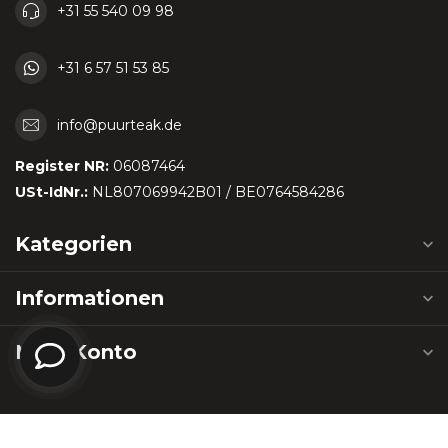
+31 55 540 09 98
+31 6 57 51 53 85
info@puurteak.de
Register NR:
06087464
USt-IdNr.:
NL807069942B01 / BE0764584286
Kategorien
Informationen
Mein Konto