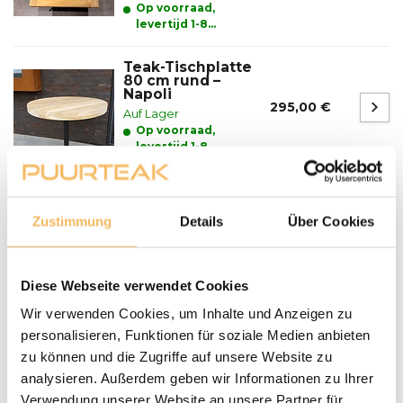
Op voorraad,
levertijd 1-8
werkdagen
Teak-Tischplatte
80 cm rund –
Napoli
295,00 €
Auf Lager
Op voorraad,
levertijd 1-8
werkdagen
Fragen zu einem unserer Produkte?
Zustimmung
Details
Über Cookies
We helpen je graag bij het maken van de juiste keuze
voor jouw inrichting.
Neem contact op
Diese Webseite verwendet Cookies
Lieferung und Abholung
Wir verwenden Cookies, um Inhalte und Anzeigen zu
personalisieren, Funktionen für soziale Medien anbieten
LIEFERN:
zu können und die Zugriffe auf unsere Website zu
Puurteak.de hat einen eigenen Lieferservice und liefert die
analysieren. Außerdem geben wir Informationen zu Ihrer
Möbel nach Absprache zu Ihnen nach Hause. Wir werden
Verwendung unserer Website an unsere Partner für
Wir setzen uns mit Ihnen in Verbindung und vereinbaren