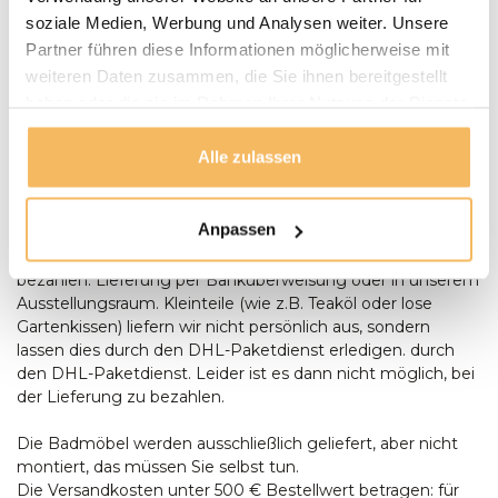
mit Ihnen einen Termin für die Lieferung. Unsere
soziale Medien, Werbung und Analysen weiter. Unsere
Gartenmöbel werden bei Bedarf von unserem Fahrer
Partner führen diese Informationen möglicherweise mit
montiert und aufgestellt. Anlieferungen erfolgen nur
weiteren Daten zusammen, die Sie ihnen bereitgestellt
ebenerdig. Bei der Lieferung eines Baumstamm-Tisches
haben oder die sie im Rahmen Ihrer Nutzung der Dienste
sollte zum Zeitpunkt der Lieferung zusätzliche Hilfe
gesammelt haben.
anwesend sein, um Aufstellen des Tisches anwesend sein.
Alle zulassen
Bestellungen ab € 500,- werden kostenlos geliefert. Sie
können bei der Lieferung mit einem Stift oder in bar
bezahlen, Wenn die Umstände es Ihnen unmöglich
Anpassen
machen, bei der Lieferung zu bezahlen, können Sie auch
per Banküberweisung oder in unserem Ausstellungsraum
bezahlen. Lieferung per Banküberweisung oder in unserem
Ausstellungsraum. Kleinteile (wie z.B. Teaköl oder lose
Gartenkissen) liefern wir nicht persönlich aus, sondern
lassen dies durch den DHL-Paketdienst erledigen. durch
den DHL-Paketdienst. Leider ist es dann nicht möglich, bei
der Lieferung zu bezahlen.
Die Badmöbel werden ausschließlich geliefert, aber nicht
montiert, das müssen Sie selbst tun.
Die Versandkosten unter 500 € Bestellwert betragen: für