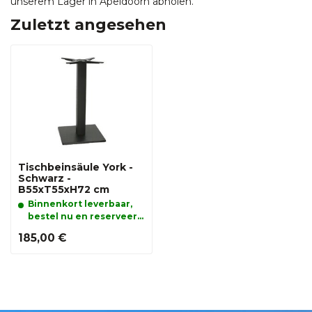
unserem Lager in Apeldoorn abholen.
Zuletzt angesehen
Tischbeinsäule York -
Schwarz -
B55xT55xH72 cm
Binnenkort leverbaar,
bestel nu en reserveer
alvast uw product.
185,00 €