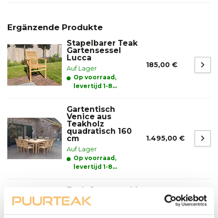
Ergänzende Produkte
Stapelbarer Teak
Gartensessel
Lucca
185,00 €
Auf Lager
Op voorraad,
levertijd 1-8
werkdagen
Gartentisch
Venice aus
Teakholz
quadratisch 160
cm
1.495,00 €
Auf Lager
Op voorraad,
levertijd 1-8
werkdagen
Teak Gartenstuhl
Torino horizontal
195,00 €
Auf Lager
Op voorraad,