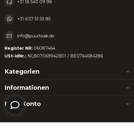
+31 55 540 09 98
+31 6 57 51 53 85
info@puurteak.de
Register NR:
06087464
USt-IdNr.:
NL807069942B01 / BE0764584286
Kategorien
Informationen
Mein Konto