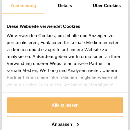
levertijd 1-8
Zustimmung
Details
Über Cookies
werkdagen
Golden Care –
Teak-Pflegeset
Diese Webseite verwendet Cookies
59,95 €
Auf Lager
Lieferzeit: 1–3
Wir verwenden Cookies, um Inhalte und Anzeigen zu
Werktage
personalisieren, Funktionen für soziale Medien anbieten
zu können und die Zugriffe auf unsere Website zu
analysieren. Außerdem geben wir Informationen zu Ihrer
Fragen zu einem unserer Produkte?
Verwendung unserer Website an unsere Partner für
We helpen je graag bij het maken van de juiste keuze
soziale Medien, Werbung und Analysen weiter. Unsere
voor jouw inrichting.
Neem contact op
Partner führen diese Informationen möglicherweise mit
weiteren Daten zusammen, die Sie ihnen bereitgestellt
haben oder die sie im Rahmen Ihrer Nutzung der Dienste
Lieferung und Abholung
gesammelt haben.
LIEFERN:
Alle zulassen
Puurteak.de hat einen eigenen Lieferservice und liefert die
Möbel nach Absprache zu Ihnen nach Hause. Wir werden
Wir setzen uns mit Ihnen in Verbindung und vereinbaren
Anpassen
mit Ihnen einen Termin für die Lieferung. Unsere