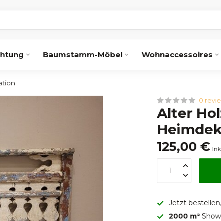
chtung
Baumstamm-Möbel
Wohnaccessoires
ation
0 revi
Alter Ho
Heimdek
125,00 €
Ink
Jetzt bestellen
2000 m²
Showr