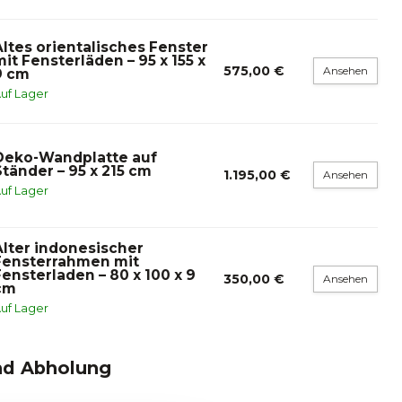
Altes orientalisches Fenster
mit Fensterläden – 95 x 155 x
575,00 €
Ansehen
9 cm
uf Lager
Deko-Wandplatte auf
Ständer – 95 x 215 cm
1.195,00 €
Ansehen
uf Lager
Alter indonesischer
Fensterrahmen mit
Fensterladen – 80 x 100 x 9
350,00 €
Ansehen
cm
uf Lager
nd Abholung