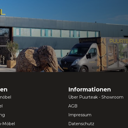
ien
Informationen
möbel
Über Puurteak - Showroom
l
AGB
ung
Impressum
-Möbel
Datenschutz