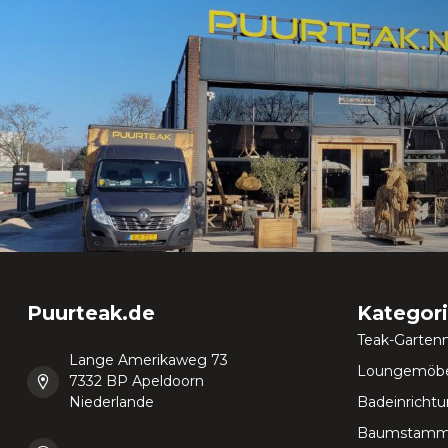
Puurteak.de
Kategor
Teak-Garten
Lange Amerikaweg 73
Loungemöbe
7332 BP Apeldoorn
Niederlande
Badeinricht
Baumstamm