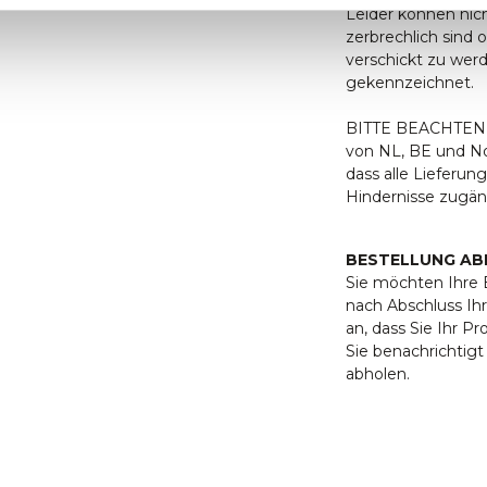
Leider können nic
zerbrechlich sind 
verschickt zu wer
gekennzeichnet.
BITTE BEACHTEN S
von NL, BE und Nor
dass alle Lieferu
Hindernisse zugäng
BESTELLUNG AB
Sie möchten Ihre B
nach Abschluss Ihr
an, dass Sie Ihr P
Sie benachrichtig
abholen.