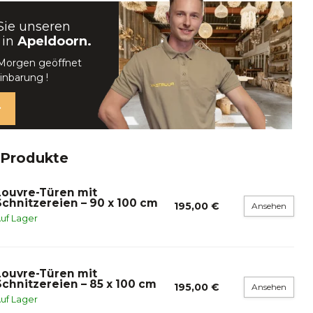
Sie unseren
 in
Apeldoorn.
 Morgen geöffnet
inbarung !
 Produkte
Louvre-Türen mit
Schnitzereien – 90 x 100 cm
195,00 €
Ansehen
uf Lager
Louvre-Türen mit
Schnitzereien – 85 x 100 cm
195,00 €
Ansehen
uf Lager