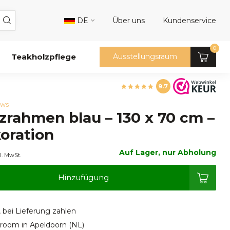
DE
Über uns
Kundenservice
0
Teakholzpflege
Ausstellungsraum
9.7
ews
lzrahmen blau – 130 x 70 cm –
oration
Auf Lager, nur Abholung
l. MwSt.
Hinzufügung
, bei Lieferung zahlen
oom in Apeldoorn (NL)