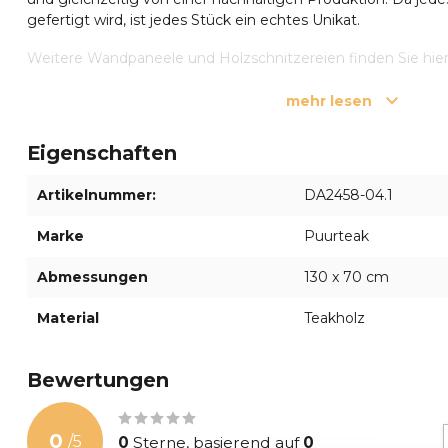
gefertigt wird, ist jedes Stück ein echtes Unikat.
Weitere Wandpaneele und Holzschnitzereien finden Sie hier
Wandpaneele & Holzschnitzereien ansehen
oder besuchen S
Apeldoorn!
mehr lesen
Noch Fragen oder benötigen Sie Hilfe?
Eigenschaften
Haben Sie Fragen oder sind Sie sich noch unsicher? Dann ko
den Chat unten rechts oder rufen Sie uns an unter
055 5400
Artikelnummer:
DA2458-04.1
jederzeit gerne weiter.
Marke
Puurteak
Abmessungen
130 x 70 cm
Material
Teakholz
Bewertungen
0
/
5
0
Sterne, basierend auf
0