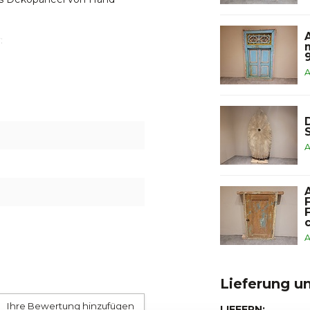
:
ie unsere Ausstellung in
A
ntaktieren Sie uns gerne über
 998
. Unser Team hilft Ihnen
A
A
Lieferung u
Ihre Bewertung hinzufügen
LIEFERN: