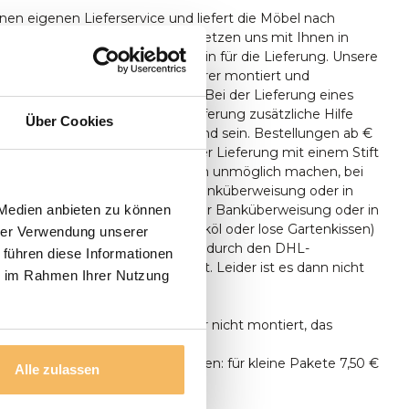
nen eigenen Lieferservice und liefert die Möbel nach
n nach Hause. Wir werden Wir setzen uns mit Ihnen in
reinbaren mit Ihnen einen Termin für die Lieferung. Unsere
en bei Bedarf von unserem Fahrer montiert und
ferungen erfolgen nur ebenerdig. Bei der Lieferung eines
 sollte zum Zeitpunkt der Lieferung zusätzliche Hilfe
Über Cookies
 Aufstellen des Tisches anwesend sein. Bestellungen ab €
nlos geliefert. Sie können bei der Lieferung mit einem Stift
len, Wenn die Umstände es Ihnen unmöglich machen, bei
bezahlen, können Sie auch per Banküberweisung oder in
ngsraum bezahlen. Lieferung per Banküberweisung oder in
 Medien anbieten zu können
gsraum. Kleinteile (wie z.B. Teaköl oder lose Gartenkissen)
hrer Verwendung unserer
persönlich aus, sondern lassen dies durch den DHL-
 führen diese Informationen
gen. durch den DHL-Paketdienst. Leider ist es dann nicht
ie im Rahmen Ihrer Nutzung
ieferung zu bezahlen.
n ausschließlich geliefert, aber nicht montiert, das
tun.
unter 500 € Bestellwert betragen: für kleine Pakete 7,50 €
Alle zulassen
n Transport 24,95 €.