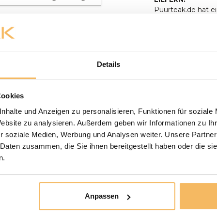
Puurteak.de hat ei
Absprache zu Ihne
Verbindung und ve
Gartenmöbel werd
aufgestellt. Anlie
Baumstamm-Tisches
Details
anwesend sein, um
500,- werden koste
oder in bar bezah
Cookies
der Lieferung zu 
unserem Ausstellu
nhalte und Anzeigen zu personalisieren, Funktionen für soziale
unserem Ausstellun
Website zu analysieren. Außerdem geben wir Informationen zu I
liefern wir nicht 
r soziale Medien, Werbung und Analysen weiter. Unsere Partner
Paketdienst erledi
 Daten zusammen, die Sie ihnen bereitgestellt haben oder die s
möglich, bei der L
n.
Die Badmöbel werde
müssen Sie selbst 
Die Versandkosten 
Anpassen
und für den eigene