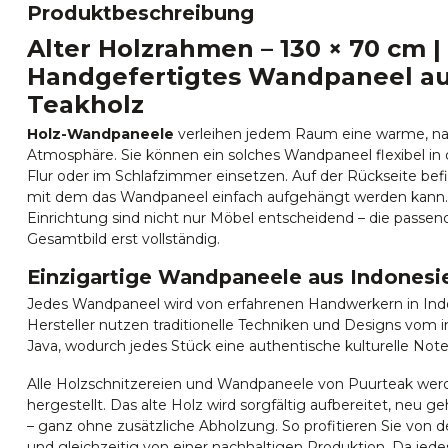
Produktbeschreibung
Alter Holzrahmen – 130 × 70 cm |
Handgefertigtes Wandpaneel au
Teakholz
Holz-Wandpaneele
verleihen jedem Raum eine warme, natü
Atmosphäre. Sie können ein solches Wandpaneel flexibel in
Flur oder im Schlafzimmer einsetzen. Auf der Rückseite befin
mit dem das Wandpaneel einfach aufgehängt werden kann.
Einrichtung sind nicht nur Möbel entscheidend – die passe
Gesamtbild erst vollständig.
Einzigartige Wandpaneele aus Indonesi
Jedes Wandpaneel wird von erfahrenen Handwerkern in Indo
Hersteller nutzen traditionelle Techniken und Designs vom i
Java, wodurch jedes Stück eine authentische kulturelle Note 
Alle Holzschnitzereien und Wandpaneele von Puurteak wer
hergestellt. Das alte Holz wird sorgfältig aufbereitet, neu
– ganz ohne zusätzliche Abholzung. So profitieren Sie von d
und gleichzeitig von einer nachhaltigen Produktion. Da je