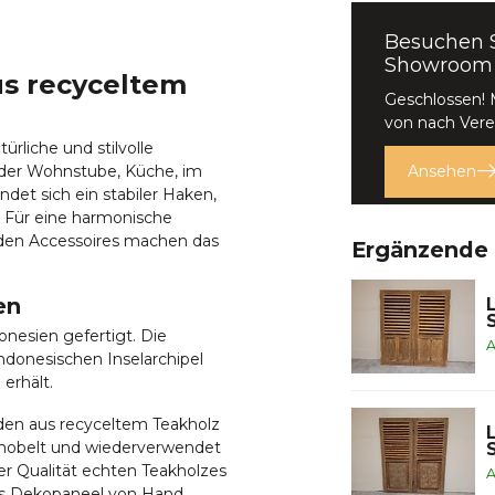
Besuchen 
Showroom
s recyceltem
Geschlossen!
von nach Vere
rliche und stilvolle
 der Wohnstube, Küche, im
Ansehen
det sich ein stabiler Haken,
 Für eine harmonische
nden Accessoires machen das
Ergänzende
en
nesien gefertigt. Die
A
ndonesischen Inselarchipel
erhält.
den aus recyceltem Teakholz
 gehobelt und wiederverwendet
er Qualität echten Teakholzes
A
des Dekopaneel von Hand