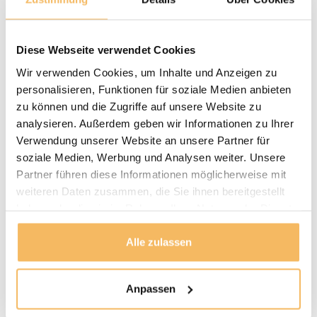
Golden Care –
Teak-Pflegeset
59,95 €
Auf Lager
Diese Webseite verwendet Cookies
Lieferzeit: 1–3
Werktage
Wir verwenden Cookies, um Inhalte und Anzeigen zu
personalisieren, Funktionen für soziale Medien anbieten
zu können und die Zugriffe auf unsere Website zu
Fragen zu einem unserer Produkte?
analysieren. Außerdem geben wir Informationen zu Ihrer
We helpen je graag bij het maken van de juiste keuze
Verwendung unserer Website an unsere Partner für
voor jouw inrichting.
Neem contact op
soziale Medien, Werbung und Analysen weiter. Unsere
Partner führen diese Informationen möglicherweise mit
weiteren Daten zusammen, die Sie ihnen bereitgestellt
Lieferung und Abholung
haben oder die sie im Rahmen Ihrer Nutzung der Dienste
gesammelt haben.
LIEFERN:
Puurteak.de hat einen eigenen Lieferservice und liefert die
Alle zulassen
Möbel nach Absprache zu Ihnen nach Hause. Wir werden
Wir setzen uns mit Ihnen in Verbindung und vereinbaren
mit Ihnen einen Termin für die Lieferung. Unsere
Anpassen
Gartenmöbel werden bei Bedarf von unserem Fahrer
montiert und aufgestellt. Anlieferungen erfolgen nur