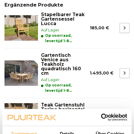
Ergänzende Produkte
Stapelbarer Teak
Gartensessel
Lucca
185,00 €
Auf Lager
Op voorraad,
levertijd 1-8
werkdagen
Gartentisch
Venice aus
Teakholz
quadratisch 160
cm
1.495,00 €
Auf Lager
Op voorraad,
levertijd 1-8
werkdagen
Teak Gartenstuhl
Torino horizontal
195,00 €
Auf Lager
Op voorraad,
levertijd 1-8
werkdagen
Zustimmung
Details
Über Cookies