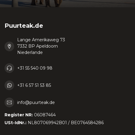
Puurteak.de
Lange Amerikaweg 73
7332 BP Apeldoorn
Niederlande
+31 55 540 09 98
+31 6 57 51 53 85
info@puurteak.de
Register NR:
06087464
USt-IdNr.:
NL807069942B01 / BE0764584286