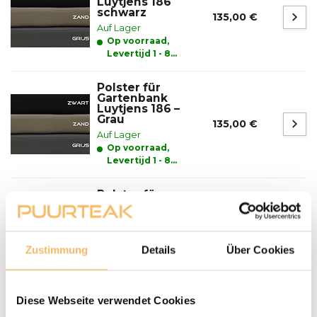
Luytjens 186
schwarz
135,00 €
Auf Lager
Op voorraad,
Levertijd 1 - 8
werkdagen
Polster für
Gartenbank
Luytjens 186 –
Grau
135,00 €
Auf Lager
Op voorraad,
Levertijd 1 - 8
werkdagen
Polster für
Gartenbank
Luytjens 186 –
Sand
135,00 €
Auf Lager
Zustimmung
Details
Über Cookies
Op voorraad,
Levertijd 1 - 8
werkdagen
Diese Webseite verwendet Cookies