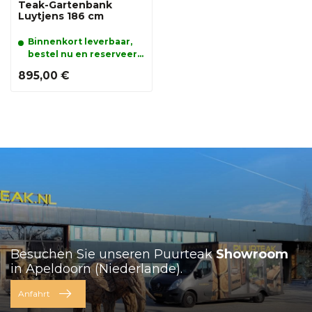
Teak-Gartenbank
Luytjens 186 cm
Binnenkort leverbaar,
bestel nu en reserveer
alvast uw product.
895,00 €
Besuchen Sie unseren Puurteak
Showroom
in Apeldoorn (Niederlande).
Anfahrt