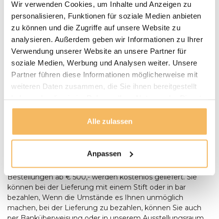
Fragen zu einem unserer Produkte?
Wir verwenden Cookies, um Inhalte und Anzeigen zu
We helpen je graag bij het maken van de juiste keuze
personalisieren, Funktionen für soziale Medien anbieten
voor jouw inrichting.
Neem contact op
zu können und die Zugriffe auf unsere Website zu
analysieren. Außerdem geben wir Informationen zu Ihrer
Verwendung unserer Website an unsere Partner für
Lieferung und Abholung
soziale Medien, Werbung und Analysen weiter. Unsere
LIEFERN:
Partner führen diese Informationen möglicherweise mit
Puurteak.de hat einen eigenen Lieferservice und liefert die
weiteren Daten zusammen, die Sie ihnen bereitgestellt
Möbel nach Absprache zu Ihnen nach Hause. Wir werden
haben oder die sie im Rahmen Ihrer Nutzung der Dienste
Wir setzen uns mit Ihnen in Verbindung und vereinbaren
gesammelt haben.
mit Ihnen einen Termin für die Lieferung. Unsere
Alle zulassen
Gartenmöbel werden bei Bedarf von unserem Fahrer
montiert und aufgestellt. Anlieferungen erfolgen nur
ebenerdig. Bei der Lieferung eines Baumstamm-Tisches
Anpassen
sollte zum Zeitpunkt der Lieferung zusätzliche Hilfe
anwesend sein, um Aufstellen des Tisches anwesend sein.
Bestellungen ab € 500,- werden kostenlos geliefert. Sie
können bei der Lieferung mit einem Stift oder in bar
bezahlen, Wenn die Umstände es Ihnen unmöglich
machen, bei der Lieferung zu bezahlen, können Sie auch
per Banküberweisung oder in unserem Ausstellungsraum