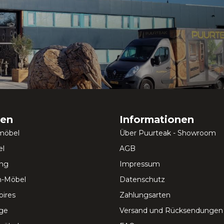
ien
Informationen
möbel
Über Puurteak - Showroom
l
AGB
ung
Impressum
-Möbel
Datenschutz
ires
Zahlungsarten
ege
Versand und Rücksendungen