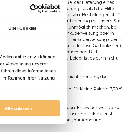
ferungen erfolgen nur ebenerdig. Bei der Lieferung eines
 sollte zum Zeitpunkt der Lieferung zusätzliche Hilfe
 Aufstellen des Tisches anwesend sein. Bestellungen ab €
nlos geliefert. Sie können bei der Lieferung mit einem Stift
len, Wenn die Umstände es Ihnen unmöglich machen, bei
Über Cookies
bezahlen, können Sie auch per Banküberweisung oder in
ngsraum bezahlen. Lieferung per Banküberweisung oder in
gsraum. Kleinteile (wie z.B. Teaköl oder lose Gartenkissen)
persönlich aus, sondern lassen dies durch den DHL-
 Medien anbieten zu können
gen. durch den DHL-Paketdienst. Leider ist es dann nicht
hrer Verwendung unserer
ieferung zu bezahlen.
 führen diese Informationen
n ausschließlich geliefert, aber nicht montiert, das
ie im Rahmen Ihrer Nutzung
tun.
unter 500 € Bestellwert betragen: für kleine Pakete 7,50 €
n Transport 24,95 €.
ht alle Sendungen zugestellt werden. Entweder weil sie zu
Alle zulassen
oder weil sie zu groß sind, um mit unserem Paketdienst
den. Diese Produkte sind daher mit „nur Abholung“