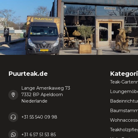
Puurteak.de
Kategor
Teak-Garten
Lange Amerikaweg 73
Loungemöbe
7332 BP Apeldoorn
Niederlande
Badeinricht
Baumstamm
+31 55 540 09 98
Wohnaccesso
Teakholzpfl
+31 6 57 51 53 85