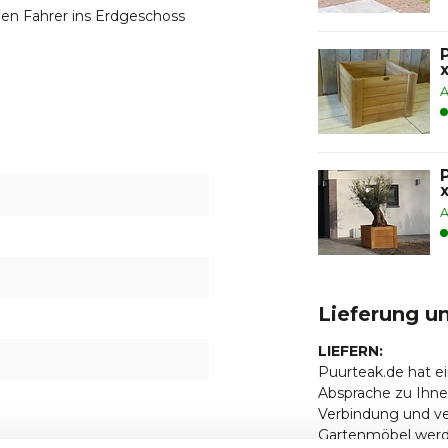
en Fahrer ins Erdgeschoss
Möbeln?
A
n Chat unten rechts an einen
e sind auch herzlich
chen, wo unsere Mitarbeiter
Schnelle Lieferung
A
Lieferung u
LIEFERN:
Puurteak.de hat ei
Absprache zu Ihne
Verbindung und ve
Gartenmöbel werd