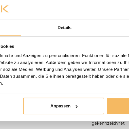
aufgestellt. Anlie
Baumstamm-Tisches
Ihre Bewertung hinzufügen
anwesend sein, um
500,- werden koste
oder in bar bezah
Details
der Lieferung zu 
unserem Ausstellu
unserem Ausstellun
Cookies
liefern wir nicht 
nhalte und Anzeigen zu personalisieren, Funktionen für soziale
Paketdienst erledi
Website zu analysieren. Außerdem geben wir Informationen zu I
möglich, bei der L
r soziale Medien, Werbung und Analysen weiter. Unsere Partner
Die Badmöbel werde
 Daten zusammen, die Sie ihnen bereitgestellt haben oder die s
müssen Sie selbst 
n.
Die Versandkosten 
und für den eigene
Leider können nic
Anpassen
zerbrechlich sind 
verschickt zu wer
gekennzeichnet.