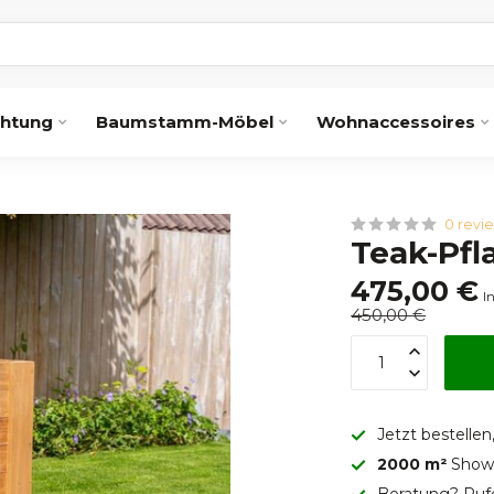
chtung
Baumstamm-Möbel
Wohnaccessoires
0 revi
Teak-Pfl
475,00 €
I
450,00 €
Jetzt bestellen
2000 m²
Showr