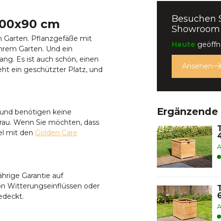
Besuchen 
100x90 cm
Showroom
en Garten. Pflanzgefäße mit
Heute
geöffne
hrem Garten. Und ein
ang. Es ist auch schön, einen
Ansehen
ht ein geschützter Platz, und
Ergänzende
 und benötigen keine
grau. Wenn Sie möchten, dass
el mit den
Golden Care
A
ährige Garantie auf
on Witterungseinflüssen oder
edeckt.
A