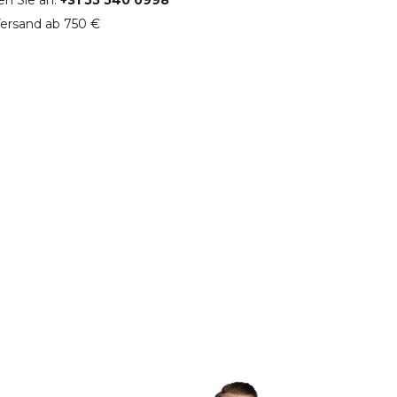
en Sie an:
+31 55 540 0998
ersand ab 750 €