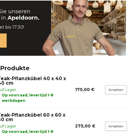
Sie unseren
 in
Apeldoorn.
t bis 17:30!
 Produkte
Teak-Pflanzkübel 40 x 40 x
40 cm
175,00 €
uf Lager
Ansehen
Op voorraad, levertijd 1-8
werkdagen
Teak-Pflanzkübel 60 x 60 x
60 cm
275,00 €
uf Lager
Ansehen
Op voorraad, levertijd 1-8