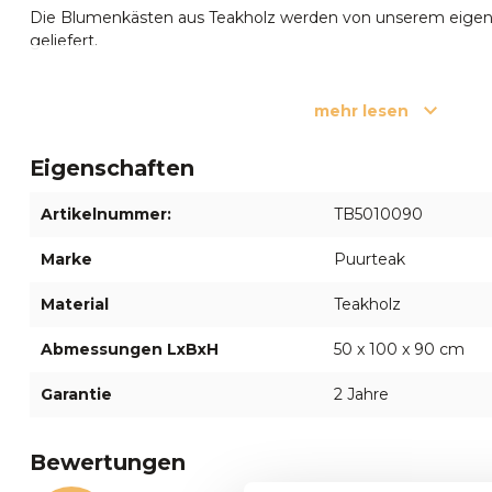
Die Blumenkästen aus Teakholz werden von unserem eigen
geliefert.
Haben Sie Fragen zu unseren Outdoor-
mehr lesen
Sie sind sich noch unsicher? Sie können sich gerne über de
unserer Mitarbeiter wenden oder
+31 55 5400998
anrufen. Si
eingeladen, unseren
Ausstellungsraum in Apeldoorn
zu besu
Eigenschaften
Sie gerne beraten.
Artikelnummer:
TB5010090
✔
Schöne Massivholz-
Gartenmöbel
✔
Marke
Puurteak
Material
Teakholz
Abmessungen LxBxH
50 x 100 x 90 cm
Garantie
2 Jahre
Bewertungen