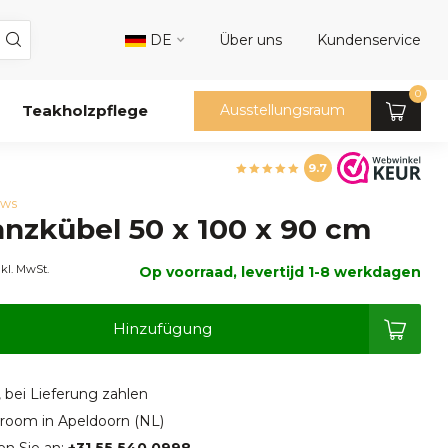
DE
Über uns
Kundenservice
0
Teakholzpflege
Ausstellungsraum
9.7
ews
anzkübel 50 x 100 x 90 cm
nkl. MwSt.
Op voorraad, levertijd 1-8 werkdagen
Hinzufügung
, bei Lieferung zahlen
oom in Apeldoorn (NL)