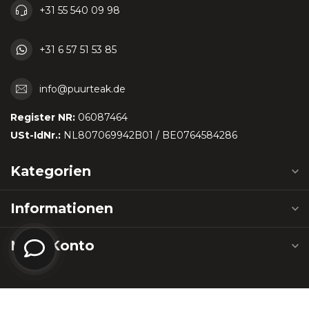
+31 55 540 09 98
+31 6 57 51 53 85
info@puurteak.de
Register NR:
06087464
USt-IdNr.:
NL807069942B01 / BE0764584286
Kategorien
Informationen
Mein Konto