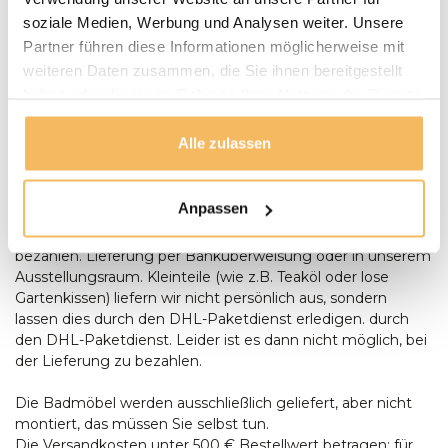
Wir setzen uns mit Ihnen in Verbindung und vereinbaren
soziale Medien, Werbung und Analysen weiter. Unsere
mit Ihnen einen Termin für die Lieferung. Unsere
Gartenmöbel werden bei Bedarf von unserem Fahrer
Partner führen diese Informationen möglicherweise mit
montiert und aufgestellt. Anlieferungen erfolgen nur
weiteren Daten zusammen, die Sie ihnen bereitgestellt
ebenerdig. Bei der Lieferung eines Baumstamm-Tisches
haben oder die sie im Rahmen Ihrer Nutzung der Dienste
sollte zum Zeitpunkt der Lieferung zusätzliche Hilfe
gesammelt haben.
anwesend sein, um Aufstellen des Tisches anwesend sein.
Alle zulassen
Bestellungen ab € 500,- werden kostenlos geliefert. Sie
können bei der Lieferung mit einem Stift oder in bar
bezahlen, Wenn die Umstände es Ihnen unmöglich
Anpassen
machen, bei der Lieferung zu bezahlen, können Sie auch
per Banküberweisung oder in unserem Ausstellungsraum
bezahlen. Lieferung per Banküberweisung oder in unserem
Ausstellungsraum. Kleinteile (wie z.B. Teaköl oder lose
Gartenkissen) liefern wir nicht persönlich aus, sondern
lassen dies durch den DHL-Paketdienst erledigen. durch
den DHL-Paketdienst. Leider ist es dann nicht möglich, bei
der Lieferung zu bezahlen.
Die Badmöbel werden ausschließlich geliefert, aber nicht
montiert, das müssen Sie selbst tun.
Die Versandkosten unter 500 € Bestellwert betragen: für