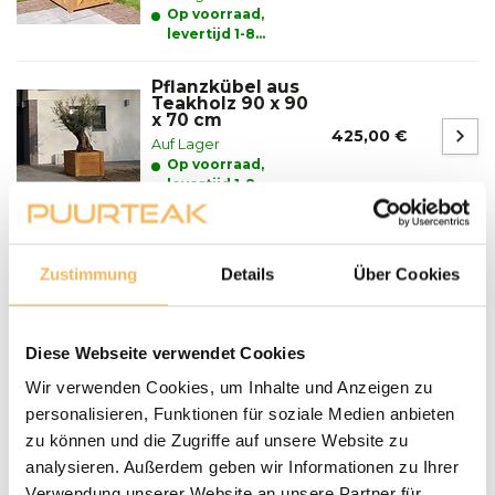
Op voorraad,
levertijd 1-8
werkdagen
Pflanzkübel aus
Teakholz 90 x 90
x 70 cm
425,00 €
Auf Lager
Op voorraad,
levertijd 1-8
werkdagen
Fragen zu einem unserer Produkte?
Zustimmung
Details
Über Cookies
We helpen je graag bij het maken van de juiste keuze
voor jouw inrichting.
Neem contact op
Diese Webseite verwendet Cookies
Lieferung und Abholung
Wir verwenden Cookies, um Inhalte und Anzeigen zu
personalisieren, Funktionen für soziale Medien anbieten
LIEFERN:
zu können und die Zugriffe auf unsere Website zu
Puurteak.de hat einen eigenen Lieferservice und liefert die
analysieren. Außerdem geben wir Informationen zu Ihrer
Möbel nach Absprache zu Ihnen nach Hause. Wir werden
Verwendung unserer Website an unsere Partner für